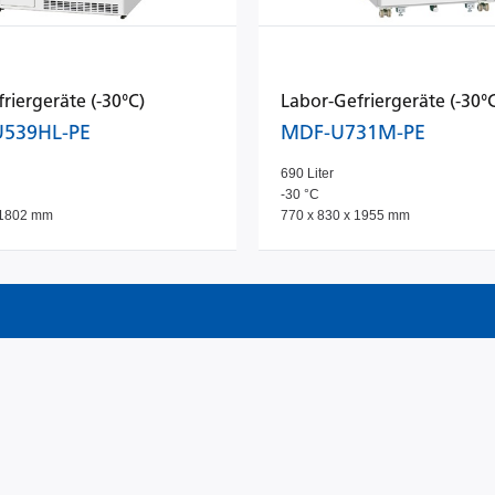
riergeräte (-30°C)
Labor-Gefriergeräte (-30°
539HL-PE
MDF-U731M-PE
690 Liter
-30 °C
 1802 mm
770 x 830 x 1955 mm