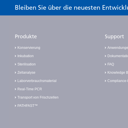
Bleiben Sie über die neuesten Entwic
Produkte
Support
Konservierung
Anwendung
Inkubation
Dokumentati
Sterilisation
FAQ
Zellanalyse
Knowledge 
Laborverbrauchsmaterial
Compliance-
Real-Time PCR
Transport von Frischzellen
PATHFAST™