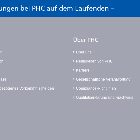
klungen bei PHC auf dem Laufenden –
Über PHC
en
Über uns
on
Neuigkeiten von PHC
Karriere
Base
Gesellschaftliche Verantwortung
bezogenes Vorkommnis melden
Compliance-Richtlinien
Qualitätserklärung und -nachweis