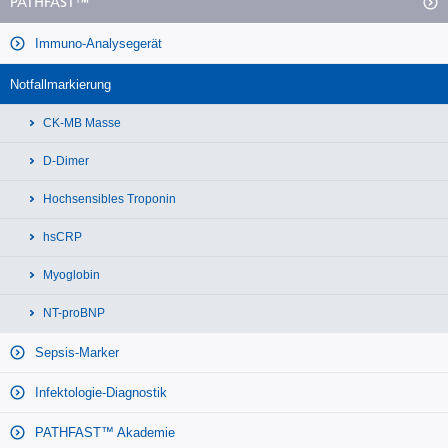
PATHFAST™
Immuno-Analysegerät
Notfallmarkierung
CK-MB Masse
D-Dimer
Hochsensibles Troponin
hsCRP
Myoglobin
NT-proBNP
Sepsis-Marker
Infektologie-Diagnostik
PATHFAST™ Akademie