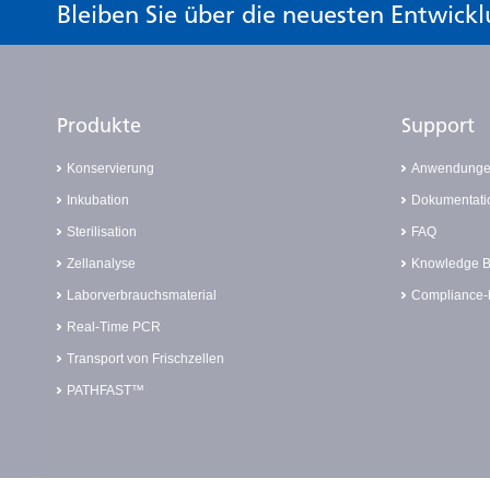
Bleiben Sie über die neuesten Entwic
Produkte
Support
Konservierung
Anwendung
Inkubation
Dokumentati
Sterilisation
FAQ
Zellanalyse
Knowledge 
Laborverbrauchsmaterial
Compliance-
Real-Time PCR
Transport von Frischzellen
PATHFAST™