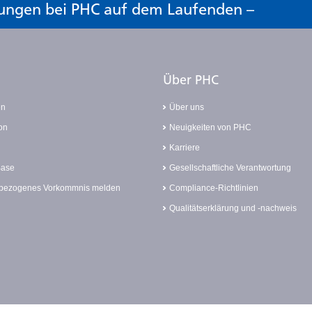
klungen bei PHC auf dem Laufenden –
Über PHC
en
Über uns
on
Neuigkeiten von PHC
Karriere
Base
Gesellschaftliche Verantwortung
bezogenes Vorkommnis melden
Compliance-Richtlinien
Qualitätserklärung und -nachweis