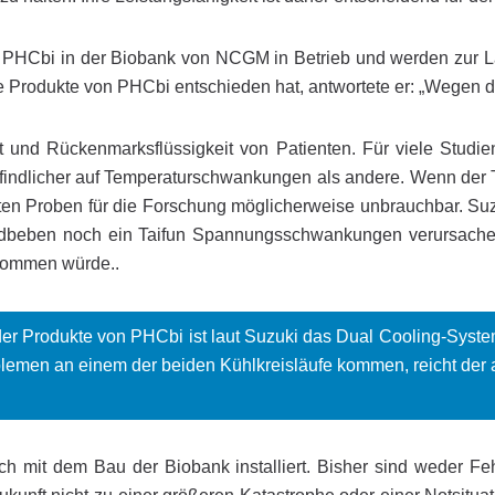
n PHCbi in der Biobank von NCGM in Betrieb und werden zur L
 Produkte von PHCbi entschieden hat, antwortete er: „Wegen des
 und Rückenmarksflüssigkeit von Patienten. Für viele Studien 
findlicher auf Temperaturschwankungen als andere. Wenn der Ti
rten Proben für die Forschung möglicherweise unbrauchbar. Su
Erdbeben noch ein Taifun Spannungsschwankungen verursachen
kommen würde..
der Produkte von PHCbi ist laut Suzuki das Dual Cooling-Syste
lemen an einem der beiden Kühlkreisläufe kommen, reicht der 
h mit dem Bau der Biobank installiert. Bisher sind weder Feh