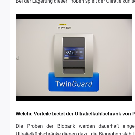
Bei der Lagerung dieser Proben spielt der Ultratiefkühl
Welche Vorteile bietet der Ultratiefkühlschrank vo
Die Proben der Biobank werden dauerhaft eingela
Ultratiefkühlschränke dienen dazu, die Bioproben stabil 