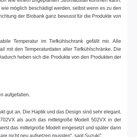
tuation wie einem ungeplanten Stromausfall kommen kann.
g wie möglich beschädigt werden, selbst wenn es zu den
richtung der Biobank ganz bewusst für die Produkte von
ile Temperatur im Tiefkühlschrank gefällt mir. Alle
l mit den Temperaturdaten aller Tiefkühlschränke. Die
 Dadurch heben sich die Produkte von den Produkten der
n aufgefallen.
ukt gut an. Die Haptik und das Design sind sehr elegant.
l 702VX als auch das mittelgroße Modell 502VX in der
uerst das mittelgroße Modell eingesetzt und später dann
are nicht neu aufsetzen mussten“, sagt Suzuki”.