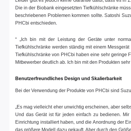
Leider gibt es jedoch keine Garantie dafür, dass es in
Die in der Biobank eingesetzten Tiefkühlschränke müss
beschriebenen Problemen kommen sollte. Satoshi Suzuki
PHCbi entschieden.
“ „Ich bin mit der Leistung der Geräte unter norma
Tiefkühlschränke werden ständig mit einem Messgerät 
Tiefkühlschränke von PHCbi haben eine sehr geringe Fe
Mitbewerber deutlich ab. Ich bin mit den Produkten sehr 
Benutzerfreundliches Design und Skalierbarkeit
Bei der Verwendung der Produkte von PHCbi sind Suzuki 
„Es mag vielleicht eher unwichtig erscheinen, aber selb
Und das Gerät ist für jeden einfach zu bedienen. Mi
Einrichtung installiert haben, und die Anordnung der E
das größere Modell dazu gekauft. Aber durch den Größen