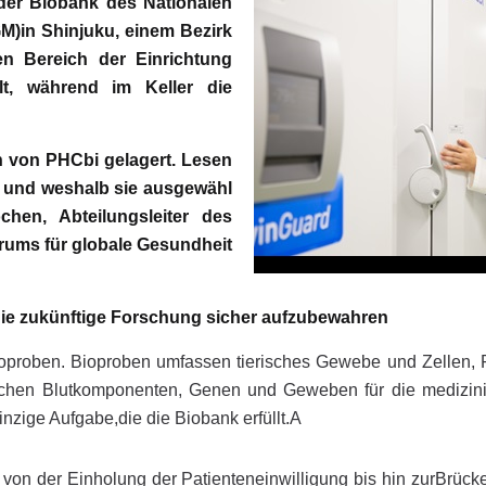
n der Biobank des Nationalen
M)in Shinjuku, einem Bezirk
en Bereich der Einrichtung
t, während im Keller die
 von PHCbi gelagert. Lesen
en und weshalb sie ausgewähl
hen, Abteilungsleiter des
ums für globale Gesundheit
 die zukünftige Forschung sicher aufzubewahren
Bioproben. Bioproben umfassen tierisches Gewebe und Zellen
chen Blutkomponenten, Genen und Geweben für die medizini
zige Aufgabe,die die Biobank erfüllt.A
 von der Einholung der Patienteneinwilligung bis hin zurBrück