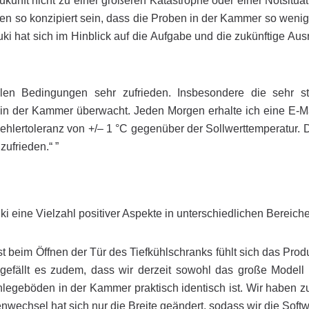
 Zukunft nicht zu einer größeren Katastrophe oder einer Notsi
en so konzipiert sein, dass die Proben in der Kammer so weni
 hat sich im Hinblick auf die Aufgabe und die zukünftige Aus
len Bedingungen sehr zufrieden. Insbesondere die sehr stab
in der Kammer überwacht. Jeden Morgen erhalte ich eine E-Mai
hlertoleranz von +/– 1 °C gegenüber der Sollwerttemperatur.
zufrieden.“ ”
eine Vielzahl positiver Aspekte in unterschiedlichen Bereiche
st beim Öffnen der Tür des Tiefkühlschranks fühlt sich das Prod
r gefällt es zudem, dass wir derzeit sowohl das große Model
inlegeböden in der Kammer praktisch identisch ist. Wir haben z
wechsel hat sich nur die Breite geändert, sodass wir die Softw