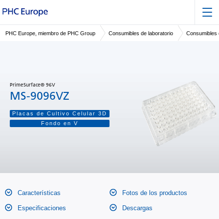
PHC Europe, miembro de PHC Group
Consumibles de laboratorio
Consumibles d
PrimeSurface® 96V
MS-9096VZ
Placas de Cultivo Celular 3D
Fondo en V
Características
Fotos de los productos
Especificaciones
Descargas