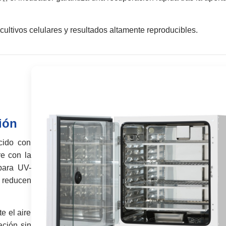
cultivos celulares y resultados altamente reproducibles.
ión
cido con
e con la
mpara UV-
 reducen
e el aire
ación sin