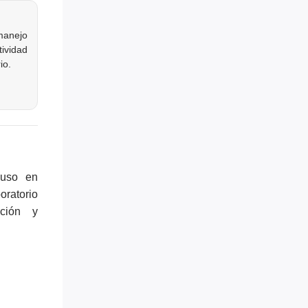
manejo
tividad
io.
uso en
oratorio
ación y