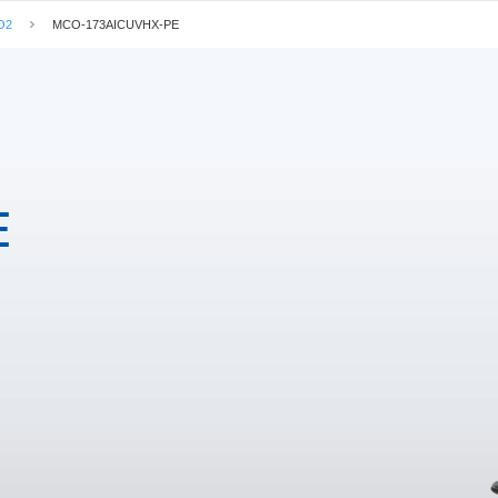
O2
MCO-173AICUVHX-PE
iones
Dimensiones
Descargas
Solicitar un presupue
E