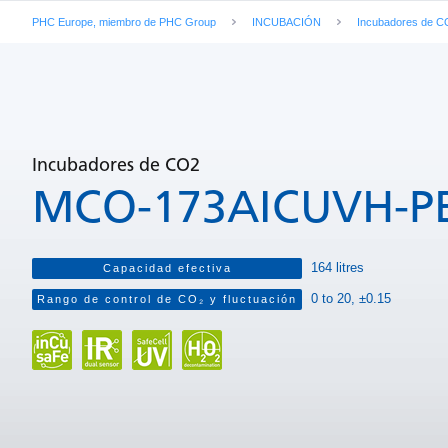
PHC Europe, miembro de PHC Group
INCUBACIÓN
Incubadores de C
Características
Fotos de los productos
Especificac
Incubadores de CO2
MCO-173AICUVH-P
164 litres
Capacidad efectiva
0 to 20, ±0.15
Rango de control de CO₂ y fluctuación