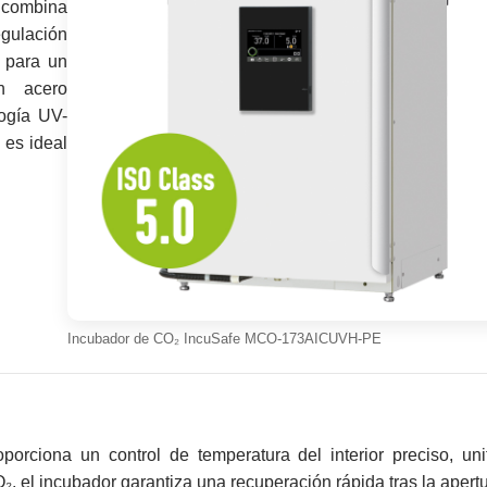
 combina
gulación
o para un
on acero
logía UV-
 es ideal
Incubador de CO₂ IncuSafe MCO-173AICUVH-PE
porciona un control de temperatura del interior preciso, un
₂, el incubador garantiza una recuperación rápida tras la apertu