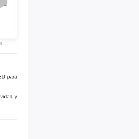
ll
LED para
vidad y