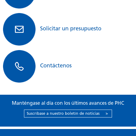
Dimensiones del estante (An. x P.
470 × 450 × 12 mm
Rendimiento
x Al.)
Carga máx. por estante
7 kg
Solicitar un presupuesto
Capacidad máxima del estante
10
Puerto de acceso
1
Posición del puerto de acceso
Parte izquierda superior trasera
Contáctenos
Diámetro del puerto de acceso
30
Fallo de alimentación
R
Alarma de desviación de la
V-A-R
temperatura
Manténgase al día con los últimos avances de PHC
Temperatura alta
V-A-R
Suscríbase a nuestro boletín de noticias
>
Alarma de desviación del O2
V-A-R
Alarma de desviación del O2
—