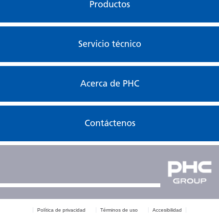
Productos
Puerta abierta
V-A
Fuente de alimentación
230 V
Servicio técnico
Frecuencia
50 Hz
Nivel de ruido
29 dB
Acerca de PHC
Accesorios
Contáctenos
Opciones
Interfaz de comunicación
Sistema SafeCell UV
MCO-170UVS-PE
Panel de descontaminación de
MCO-170HB-PE
H2O2
Política de privacidad
Términos de uso
Accesibilidad