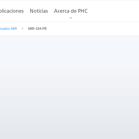
iones
licaciones
Dimensiones
Noticias
Acerca de PHC
Descargas
Solicitar un presupue
gerados MIR
MIR-154-PE