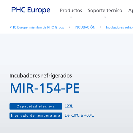
Características
Fotos de los productos
Productos
Soporte técnico
Especificac
Ap
PHC Europe, miembro de PHC Group
INCUBACIÓN
Incubadores refri
Incubadores refrigerados
MIR-154-PE
123L
Capacidad efectiva
De -10℃ a +60℃
Intervalo de temperatura