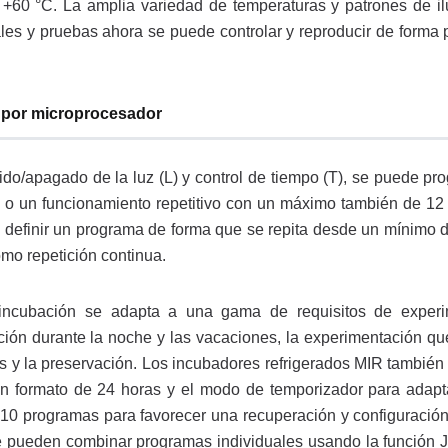
 +60 °C. La amplia variedad de temperaturas y patrones de i
es y pruebas ahora se puede controlar y reproducir de forma p
 por microprocesador
dido/apagado de la luz (L) y control de tiempo (T), se puede pr
 o un funcionamiento repetitivo con un máximo también de 12
e definir un programa de forma que se repita desde un mínimo 
mo repetición continua.
 incubación se adapta a una gama de requisitos de experi
tación durante la noche y las vacaciones, la experimentación qu
s y la preservación. Los incubadores refrigerados MIR también 
on formato de 24 horas y el modo de temporizador para adapt
 10 programas para favorecer una recuperación y configuraci
e pueden combinar programas individuales usando la función Jo