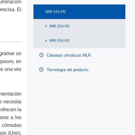
luminación
recisa. El
MIR-154-PE
MIR-254-PE
MIR-554-PE
ogramar un
Cámaras climáticas MLR
 pasos, en
de una vez
Tecnología del producto
mentación
e necesita
ofrecen la
arse a los
ón cómodas
in (Unir).