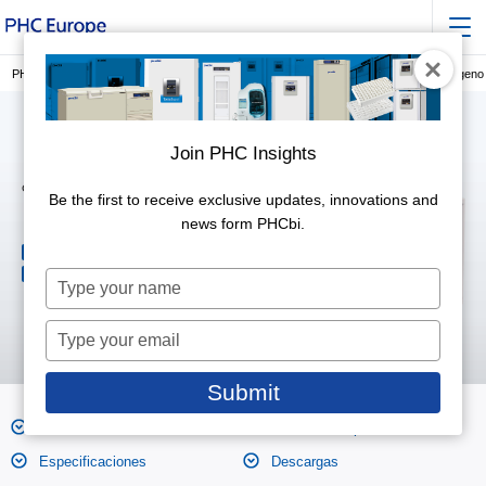
PHC Europe, miembro de PHC Group
INCUBACIÓN
Generadores de nitrógeno
Join PHC Insights
Generadores de nitrógeno
Be the first to receive exclusive updates, innovations and
HF30P
news form PHCbi.
Calidad de gas constante
Gas a demanda, asequible y fiable
Type
your
name
Type
your
email
Submit
Características
Fotos de los productos
Especificaciones
Descargas