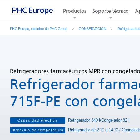
Características
Fotos de los productos
Productos
Soporte técnico
Especificac
Ap
PHC Europe, miembro de PHC Group
CONSERVACIÓN
Refrigeradore
Refrigeradores farmacéuticos MPR con congelado
Refrigerador farma
715F-PE con congel
Refrigerador 340 l/Congelador 82 l
Capacidad efectiva
Refrigerador de 2 ℃ a 14 ℃ / Congelad
Intervalo de temperatura