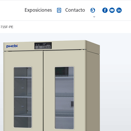
Exposiciones
Contacto
sto
715F-PE