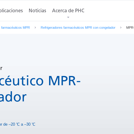
iones
licaciones
Dimensiones
Noticias
Acerca de PHC
Descargas
Solicitar un presupue
s farmacéuticos MPR
Refrigeradores farmacéuticos MPR con congelador
MPR-
r
céutico MPR-
ador
or de –20 ℃ a –30 ℃