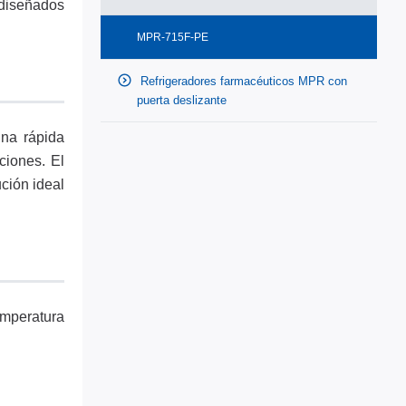
 diseñados
MPR-715F-PE
Refrigeradores farmacéuticos MPR con
puerta deslizante
una rápida
ciones. El
ción ideal
emperatura