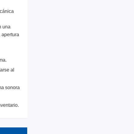
ecánica
n una
 apertura
rma.
arse al
rma sonora
nventario.