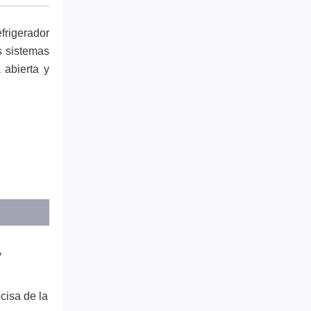
frigerador
s sistemas
 abierta y
y
cisa de la