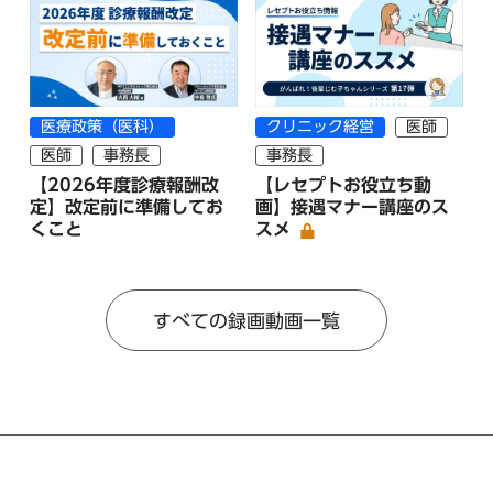
医療政策（医科）
クリニック経営
医師
医師
事務長
事務長
【2026年度診療報酬改
【レセプトお役立ち動
定】改定前に準備してお
画】接遇マナー講座のス
くこと
スメ
すべての録画動画一覧