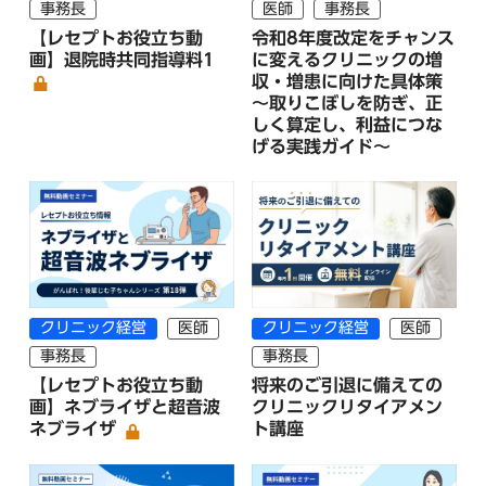
事務長
医師
事務長
【レセプトお役立ち動
令和8年度改定をチャンス
画】退院時共同指導料1
に変えるクリニックの増
収・増患に向けた具体策
～取りこぼしを防ぎ、正
しく算定し、利益につな
げる実践ガイド～
クリニック経営
医師
クリニック経営
医師
事務長
事務長
【レセプトお役立ち動
将来のご引退に備えての
画】ネブライザと超音波
クリニックリタイアメン
ネブライザ
ト講座