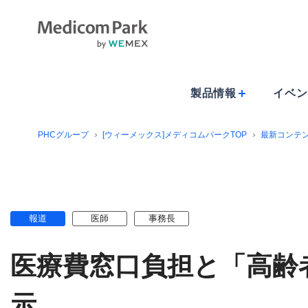
製品情報
イベン
PHCグループ
[ウィーメックス]メディコムパークTOP
最新コンテ
報道
医師
事務長
医療費窓口負担と「高齢
示