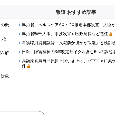
報道 おすすめ記事
算の概
厚労省、ヘルスケアAX・DX推進本部設置、大臣
厚労省幹部人事、事務次官や医政局長など選任
ルと
看護職員資質議論「入職前か後かが散漫」と検討
日医、障害福祉の3年改定サイクル含む6つの課題
順を解
高額療養費自己負担上限引き上げ、パブコメに異例の
件
・対象