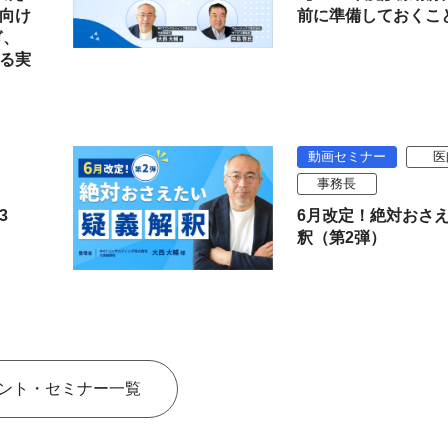
向け
前に準備しておくこ
ぎ、
る実
動画セミナー
医
事務長
3
6月改定！絶対おさ
釈（第2弾）
ント・セミナー一覧