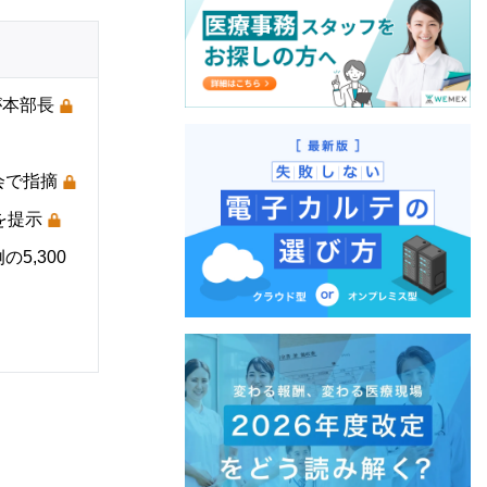
が本部長
会で指摘
を提示
5,300