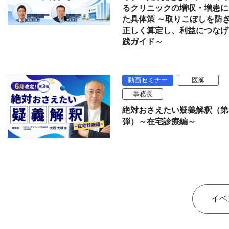
るクリニックの増収・増患に
た具体策 ～取りこぼしを防
正しく算定し、利益につなげ
践ガイド～
動画セミナー
医師
事務長
絶対おさえたい疑義解釈（第
弾）～在宅診療編～
イベ