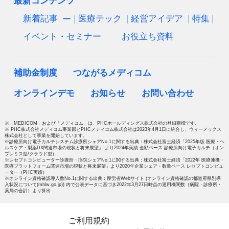
最新コンテンツ
新着記事
医療テック
経営アイデア
特集
イベント・セミナー
お役立ち資料
補助金制度
つながるメディコム
オンラインデモ
お知らせ
お問い合わせ
※「MEDICOM」および「メディコム」は、PHCホールディングス株式会社の登録商標です。
※ PHC株式会社メディコム事業部とPHCメディコム株式会社は2023年4月1日に統合し、ウィーメックス
株式会社として事業を開始しています。
※診療所向け電子カルテシステム診療所シェアNo.1に関する出典：株式会社富士経済「2025年版 医療・ヘ
ルスケア・製薬DX関連市場の現状と将来展望」 より2024年実績 金額ベース 診療所向け電子カルテ（オン
プレミス型/クラウド型）
※レセプトコンピューター診療所・病院シェアNo.1に関する出典：株式会社富士経済「2022年 医療連携・
医療プラットフォーム関連市場の現状と将来展望」より2020年企業シェア・数量ベース レセプトコンピュ
ーター（PHC実績）
※オンライン資格確認導入数No.1に関する出典：厚労省Webサイト (オンライン資格確認の都道府県別導
入状況について(mhlw.go.jp)) 内で公表データに基づき2022年3月27日時点の運用機関数（病院・診療所・
薬局の合計）より算出
ご利用規約