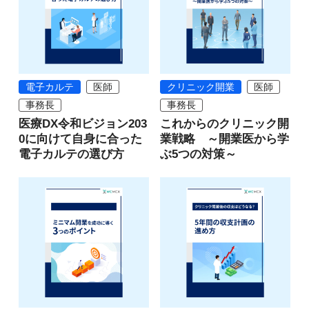
電子カルテ
医師
クリニック開業
医師
事務長
事務長
医療DX令和ビジョン203
これからのクリニック開
0に向けて自身に合った
業戦略 ～開業医から学
電子カルテの選び方
ぶ5つの対策～