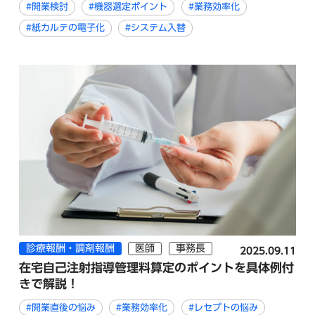
#開業検討
#機器選定ポイント
#業務効率化
#紙カルテの電子化
#システム入替
診療報酬・調剤報酬
医師
事務長
2025.09.11
在宅自己注射指導管理料算定のポイントを具体例付
きで解説！
#開業直後の悩み
#業務効率化
#レセプトの悩み