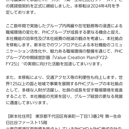
の賃貸借契約を正式に締結しました。本移転は2024年4月を予
定しております。
ここ数年間で実施したグループ内再編や在宅勤務等の浸透による
職場環境の変化を、PHCグループが成長する更なる機会と捉え、
本社機能の効率性及び本社経費の削減の観点を考慮し、本社拠点
を移転します。新本社でのワンフロア化による本社機能のコミュ
ニケーション活性化や、魅力ある職場環境の整備を通じて、PHC
グループの中期経営計画「Value Creation Plan(FY22-
FY25)」
の実現に向けた活動を加速してまいります。
(*)
また、本移転により、交通アクセス等の利便性も向上します。世
界125以上の国と地域で事業を展開するPHCグループの本社拠点
として、多様な人財が活躍し、社員の成長を促す職場環境を推進
することで、本社機能の充実を図り、グループ経営の更なる発展
に邁進してまいります。
【新本社住所】 東京都千代田区有楽町一丁目13番2号 第一生命
日比谷ファースト15階