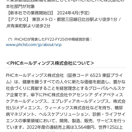
※東京都港区西新橋を拠点としているPHCHDとPHC株式会社の
本社部門が対象
【新本社での業務開始日】 2024年4月(予定)
【アクセス】 東京メトロ・都営三田線日比谷駅より徒歩1分 /
JR有楽町駅より徒歩2分
（*）PHCHDが発表したFY22-FY25の中期経営計画：
www.phchd.com/jp/about/vcp
＜PHCホールディングス株式会社について＞
PHCホールディングス株式会社（証券コード 6523 東証プライ
ム）は、健康を願うすべての人々に新たな価値を創造し、豊かな
社会づくりに貢献することを経営理念とするグローバルヘルスケ
ア企業です。傘下にPHC株式会社やアセンシア ダイアベティス
ケアホールディングス、エプレディアホールディングス、株式会
社LSIメディエンス、ウィーメックス株式会社などを持ち、糖尿
病マネジメント、ヘルスケアソリューション、診断・ライフサイ
エンスの事業領域において、開発、製造、販売、サービスを行っ
ています。2022年度の連結売上高は3,564億円、世界125以上