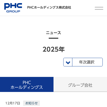
PHCホールディングス株式会社
ニュース
2025年
年次選択
2024年
2023年
2022年
2021年
2020年
2019年
2018年
2017年
2016年
2015年
一覧
2025年
PHC
グループ会社
ホールディングス
12月17日
お知らせ