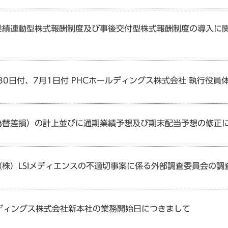
業績連動型株式報酬制度及び事後交付型株式報酬制度の導入に
月30日付、7月1日付 PHCホールディングス株式会社 執行役
為替差損）の計上並びに通期業績予想及び期末配当予想の修正
（株）LSIメディエンスの不適切事案に係る外部調査委員会の
ルディングス株式会社新本社の業務開始日につきまして