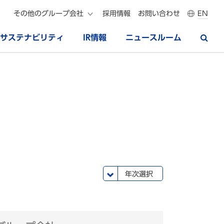
その他のグループ会社
採用情報
お問い合わせ
EN
サステナビリティ
IR情報
ニュースルーム
年次選択
2024年
2023年
2022年
2021年
2020年
2019年
2018年
2017年
2016年
2015年
一覧
2025年