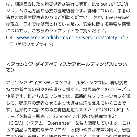
は、訓練を受けた医療提供者が実行します。Eversense
CGM
®
システムは処方箋が必要な医療機器です。詳細について、患者の
皆さまは医療提供者の方にご相談ください。 なお、Eversense
®
は現在、日本では販売されていません。安全に関する重要な情報
については、こちらのウェブサイトをご覧ください。
URL:
www.ascensiadiabetes.com/eversense/safety-info/
（英語ウェブサイト）
＜アセンシア ダイアベティスケアホールディングスについ
て＞
アセンシア ダイアベティスケアホールディングスは、糖尿病を
持つ患者さまの日々の管理を支援する、糖尿病ケアのグローバル
企業です。私たちのミッションは、革新的なソリューションを通
じて、糖尿病の患者さまのより快適な生活を支えていくことで
す。世界的に定評のある血糖値測定システム「CONTOUR
」シ
®
リーズを製造・販売し、Senseonics社製の持続血糖測定
（CGM）システム「Eversense
」を独占販売しています。これ
®
らの製品は先進的なテクノロジーと使いやすさを兼ね備え、患者
さまの病状管理とより快適な生活を支えています。当社は糖尿病