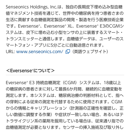
Senseonics Holdings, Inc.は、独自の長期皮下埋め込み型血糖
値マネジメント技術を通じて、世界中の糖尿病を持つ患者さまの
生活に貢献する血糖値測定製品の開発・製造を行う医療技術企業
です。Eversense
、Eversense
XL、Eversense
E3のCGMシ
®
®
®
ステムは、皮下に埋め込む小型センサの上に装着するスマート・
トランスミッターと通信します。血糖値データは、ユーザーのス
マートフォン・アプリに5分ごとに自動送信されます。
URL:
www.senseonics.com/
（英語ウェブサイト）
＜Eversense
について＞
®
Eversense
E3 持続血糖測定（CGM）システムは、18歳以上
®
の糖尿病の患者さまに対して最長6か月間、継続的に血糖変動を
測定します。本システムは、糖尿病治療の判断材料として、指へ
の穿刺による従来の測定を代替するために使用されます。CGM
からの情報とキャリブレーション（計測器の正確性を確認し、正
しい数値に調整する作業）や症状が一致しない場合、あるいはテ
トラサイクリン系の薬剤を服用している場合は、従来通り指での
血糖値測定が必要となります。センサーの挿入施術及び取り外し