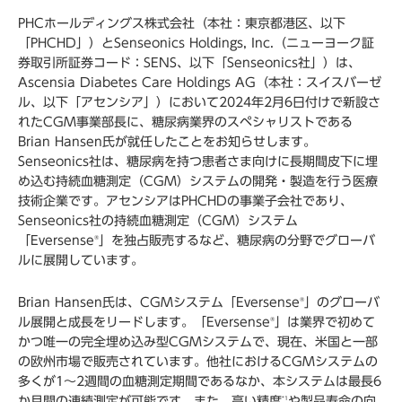
PHCホールディングス株式会社（本社：東京都港区、以下
「PHCHD」）とSenseonics Holdings, Inc.（ニューヨーク証
券取引所証券コード：SENS、以下「Senseonics社」）は、
Ascensia Diabetes Care Holdings AG（本社：スイスバーゼ
ル、以下「アセンシア」）において2024年2月6日付けで新設さ
れたCGM事業部長に、糖尿病業界のスペシャリストである
Brian Hansen氏が就任したことをお知らせします。
Senseonics社は、糖尿病を持つ患者さま向けに長期間皮下に埋
め込む持続血糖測定（CGM）システムの開発・製造を行う医療
技術企業です。アセンシアはPHCHDの事業子会社であり、
Senseonics社の持続血糖測定（CGM）システム
「Eversense
」を独占販売するなど、糖尿病の分野でグローバ
®
ルに展開しています。
Brian Hansen氏は、CGMシステム「Eversense
」のグローバ
®
ル展開と成長をリードします。「Eversense
」は業界で初めて
®
かつ唯一の完全埋め込み型CGMシステムで、現在、米国と一部
の欧州市場で販売されています。他社におけるCGMシステムの
多くが1～2週間の血糖測定期間であるなか、本システムは最長6
か月間の連続測定が可能です。また、高い精度
や製品寿命の向
*1