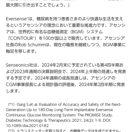
最大限に引き出すことでしょう。」
Eversense
は、糖尿病を持つ患者さまのより快適な生活を支え
®
るというアセンシアの理念において重要な推進力です。アセンシ
アは、世界的に有名な血糖値測定（BGM）システム
「CONTOUR
」を100か国以上で販売しています。アセンシア
®
社長のRob Schummは、現在の職務を継続しつつ、BGM事業に
軸足を移します。
Senseonics社は、2024年2月末に予定されている第4四半期お
よび2023年通期の決算説明会で、2024年上半期の見通しを発表
する予定です。2024年通期の成長見通しは、アセンシアの
CGM事業部長による現計画の評価後、2024年第2四半期に発表
します。
（*1）Garg S.et al. Evaluation of Accuracy and Safety of the Next-
Generation Up to 180-Day Long-Term Implantable Eversense
Continuous Glucose Monitoring System: The PROMISE Study.
Diabetes Technology & Therapeutics 2021; 24(2): 1-9. DOI:
10.1089/dia.2021.0182
（*2）トランスミッターを取り外すと、血糖値データは生成されません。