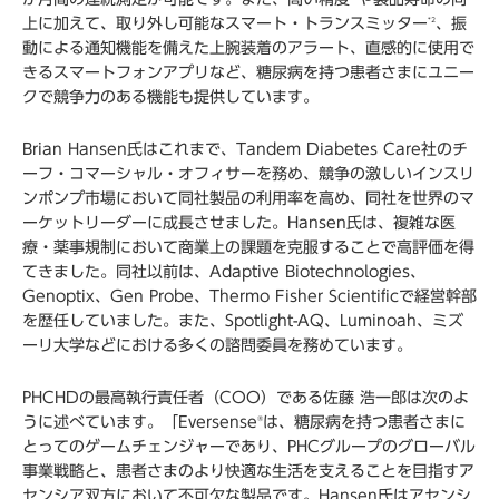
上に加えて、取り外し可能なスマート・トランスミッター
、振
*2
動による通知機能を備えた上腕装着のアラート、直感的に使用で
きるスマートフォンアプリなど、糖尿病を持つ患者さまにユニー
クで競争力のある機能も提供しています。
Brian Hansen氏はこれまで、Tandem Diabetes Care社のチ
ーフ・コマーシャル・オフィサーを務め、競争の激しいインスリ
ンポンプ市場において同社製品の利用率を高め、同社を世界のマ
ーケットリーダーに成長させました。Hansen氏は、複雑な医
療・薬事規制において商業上の課題を克服することで高評価を得
てきました。同社以前は、Adaptive Biotechnologies、
Genoptix、Gen Probe、Thermo Fisher Scientificで経営幹部
を歴任していました。また、Spotlight-AQ、Luminoah、ミズ
ーリ大学などにおける多くの諮問委員を務めています。
PHCHDの最高執行責任者（COO）である佐藤 浩一郎は次のよ
うに述べています。「Eversense
は、糖尿病を持つ患者さまに
®
とってのゲームチェンジャーであり、PHCグループのグローバル
事業戦略と、患者さまのより快適な生活を支えることを目指すア
センシア双方において不可欠な製品です。Hansen氏はアセンシ