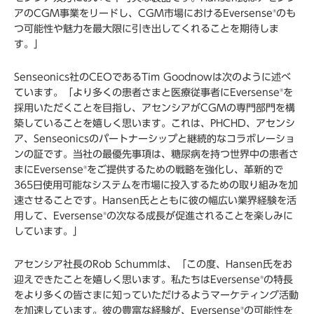
アのCGM事業をリードし、CGM市場におけるEversense
のも
®
つ可能性や魅力を最大限に引き出してくれることを期待しま
す。」
Senseonics社のCEOであるTim Goodnowは次のように述べ
ています。「より多くの患者さまと医療従事者にEversense
を
®
採用いただくことを目指し、アセンシアがCGMの専門部門を構
築していることを嬉しく思います。これは、PHCHD、アセンシ
ア、Senseonicsのパートナーシップと継続的なコラボレーショ
ンの証です。当社の最優先事項は、糖尿病を持つ世界中の患者さ
まにEversense
をご提供するための戦略を強化し、革新的で
®
365日使用可能なシステムを市場に投入するための取り組みを加
速させることです。Hansen氏とともに彼の幅広い業界経験を活
用して、Eversense
の次なる成長が促進されることを楽しみに
®
しています。」
アセンシア社長のRob Schummは、「この度、Hansen氏をお
迎えできたことを嬉しく思います。私たちはEversense
の特長
®
をより多くの皆さまに知っていただけるようマーケティング活動
を加速しています。彼の豊富な経験が、Eversense
の可能性を
®