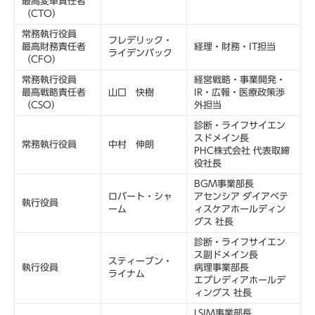
最高変革責任者
（CTO）
常務執行役員
フレデリック・
最高財務責任者
経理・財務・IT担当
ライデンバック
（CFO）
常務執行役員
経営戦略・事業開発・
最高戦略責任者
山口 快樹
IR・広報・医療政策渉
（CSO）
外担当
診断・ライフサイエン
スドメイン長
常務執行役員
中村 伸朗
PHC株式会社 代表取締
役社長
BGM事業部長
ロバート・シャ
アセンシア ダイアベテ
執行役員
ーム
ィスケアホールディン
グス 社長
診断・ライフサイエン
ス副ドメイン長
スティーブン・
執行役員
病理事業部長
ライナム
エプレディアホールデ
ィングス 社長
LSIM事業部長