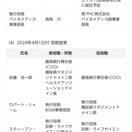
エンス 代表取締役社長
に就任予定
執行役員
現 PHC株式会社
バイオメディカ
高魚 力
バイオメディカ副事業
事業部長
部長
（4）2024年4月1日付 役割変更
氏名
新役職・所管
前役職
最高執行責任者
(COO)
糖尿病マネジメ
佐藤 浩一郎
ントドメイン長
最高執行責任者(COO)
ヘルスケアソリ
ューションドメ
イン長
執行役員
ロバート・シャ
執行役員
糖尿病マネジメントド
ーム
BGM事業部長
メイン長
執行役員
執行役員
診断・ライフサ
スティーブン・
診断・ライフサイエン
イエンス副ドメ