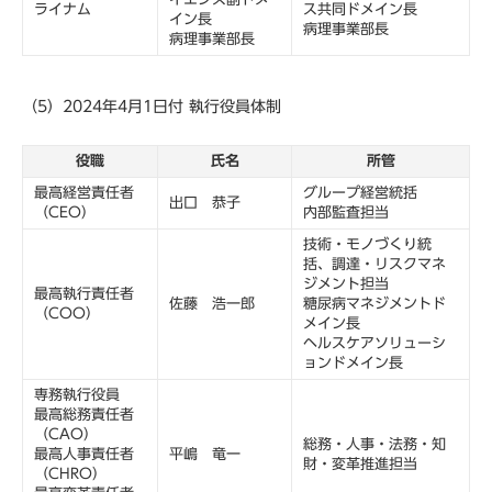
ライナム
ス共同ドメイン長
イン長
病理事業部長
病理事業部長
（5）2024年4月1日付 執行役員体制
役職
氏名
所管
最高経営責任者
グループ経営統括
出口 恭子
（CEO）
内部監査担当
技術・モノづくり統
括、調達・リスクマネ
ジメント担当
最高執行責任者
佐藤 浩一郎
糖尿病マネジメントド
（COO）
メイン長
ヘルスケアソリューシ
ョンドメイン長
専務執行役員
最高総務責任者
（CAO）
総務・人事・法務・知
最高人事責任者
平嶋 竜一
財・変革推進担当
（CHRO）