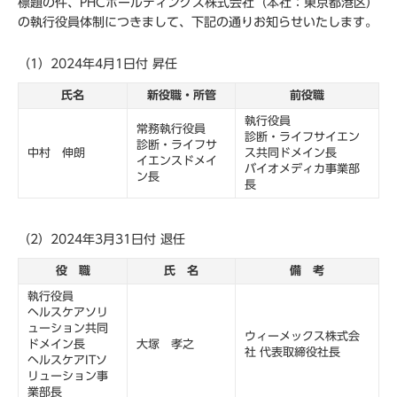
標題の件、PHCホールディングス株式会社（本社：東京都港区）
の執行役員体制につきまして、下記の通りお知らせいたします。
（1）2024年4月1日付 昇任
氏名
新役職・所管
前役職
執行役員
常務執行役員
診断・ライフサイエン
診断・ライフサ
中村 伸朗
ス共同ドメイン長
イエンスドメイ
バイオメディカ事業部
ン長
長
（2）2024年3月31日付 退任
役 職
氏 名
備 考
執行役員
ヘルスケアソリ
ューション共同
ウィーメックス株式会
ドメイン長
大塚 孝之
社 代表取締役社長
ヘルスケアITソ
リューション事
業部長