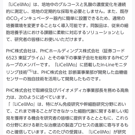
「LiCellMo」は、培地中のグルコースと乳酸の濃度変化を連続
的に測定し、培地の定期的な採取を必要としません。また、既存
のCO
インキュベーター器内に簡単に設置できるため、通常の
2
培養環境を変更することなく導入可能です。同製品は、従来の細
胞培養手法における課題に柔軟に対応するソリューションとし
て、研究者の皆様にお使いいただけます。
PHC株式会社は、PHCホールディングス株式会社（証券コード
6523 東証プライム）とその傘下の事業子会社を総称するPHCグ
ループのメンバーです。「LiCellMo」に搭載したIn-Lineモニタ
(*5)
リング技術
は、PHC株式会社 診断薬事業部が開発した血糖値
センサーの独自技術を活用して開発したものです。
PHC株式会社で取締役及びバイオメディカ事業部長を務める高魚
力は、次のように述べています。
「『LiCellMo』は、特にがん免疫研究や幹細胞研究分野におい
て、これまで得ることができなかった細胞代謝に関する新しい知
見を獲得する機会を研究者の皆様に提供するととともに、これら
の分野における新たな治療法の製造プロセスの進展に寄与するも
のと確信しています。このたびの受賞は、『LiCellMo』が研究