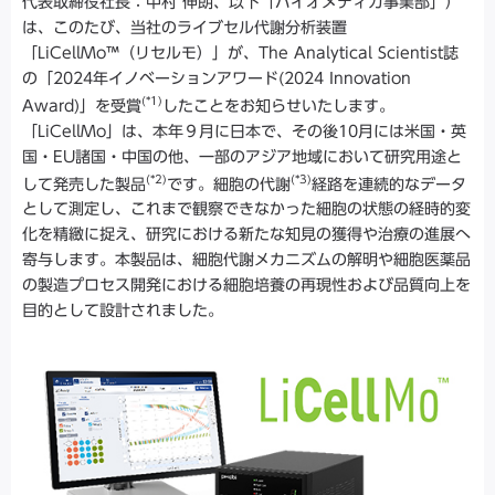
代表取締役社長：中村 伸朗、以下「バイオメディカ事業部」）
は、このたび、当社のライブセル代謝分析装置
「LiCellMo™（リセルモ）」が、The Analytical Scientist誌
の「2024年イノベーションアワード(2024 Innovation
(*1)
Award)」を受賞
したことをお知らせいたします。
「LiCellMo」は、本年９月に日本で、その後10月には米国・英
国・EU諸国・中国の他、一部のアジア地域において研究用途と
(*2)
(*3)
して発売した製品
です。細胞の代謝
経路を連続的なデータ
として測定し、これまで観察できなかった細胞の状態の経時的変
化を精緻に捉え、研究における新たな知見の獲得や治療の進展へ
寄与します。本製品は、細胞代謝メカニズムの解明や細胞医薬品
の製造プロセス開発における細胞培養の再現性および品質向上を
目的として設計されました。