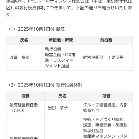
標題の件、PHCホールディングス株式会社（本社：東京都千代田
区）の執行役員体制につきまして、下記の通りお知らせいたしま
す。
（1）2025年10月1日付 新任
氏名
新役職・所管
前役職
執行役員
経営企画・DX推
渡邉 享英
経営企画部 上席部長
進・リスクマネ
ジメント担当
（2）2025年10月1日付 執行役員体制
役職
氏名
所管
最高経営責任者
グループ経営統括、内部
出口 恭子
（CEO）
監査担当
技術・モノづくり統括、
調達、事業開発・医療政
策渉外担当
糖尿病マネジメントドメ