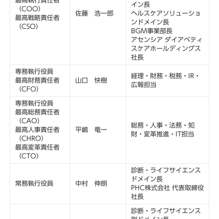
最高執行責任者
イン長
（COO）
佐藤 浩一郎
ヘルスケアソリューショ
最高戦略責任者
ンドメイン長
（CSO）
BGM事業部長
アセンシア ダイアベティ
スケアホールディングス
社長
専務執行役員
経理・財務・税務・IR・
最高財務責任者
山口 快樹
広報担当
（CFO）
専務執行役員
最高総務責任者
（CAO）
総務・人事・法務・知
最高人事責任者
平嶋 竜一
財・変革推進・IT担当
（CHRO）
最高変革責任者
（CTO）
診断・ライフサイエンス
ドメイン長
常務執行役員
中村 伸朗
PHC株式会社 代表取締役
社長
診断・ライフサイエンス