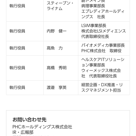
副ドメイン長
スティーブン・
執行役員
病理事業部長
ライナム
エプレディアホールディ
ングス 社長
LSIM事業部長
執行役員
内野 健一
株式会社LSIメディエンス
代表取締役社長
バイオメディカ事業部長
執行役員
高魚 力
PHC株式会社 取締役
ヘルスケアITソリューシ
ョン事業部長
執行役員
高橋 秀明
ウィーメックス株式会
社 代表取締役社長
経営企画・DX推進・リ
執行役員
渡邉 享英
スクマネジメント担当
お問い合わせ先
PHCホールディングス株式会社
IR・広報部