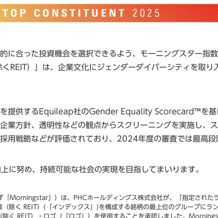
などが目的に合った投資機会を選択できるよう、モーニングスター指数
除くREIT）」は、企業文化にジェンダーダイバーシティを取
るEquileap社のGender Equality Scoreca
企業方針、透明性などの観点からスクリーニングを実施し、ス
用戦略などが評価されており、2024年度の審査では最高段階で
向上に努め、持続可能な社会の実現を目指してまいります。
プに関らず「Morningstar」）は、PHCホールディングス株式会社が、「
ト指数（除く REIT）(「インデックス」)を構成する銘柄の最上位のグループ
ト（除く REIT）・ロゴ（「ロゴ」）を使用することを承認しました。Mornin