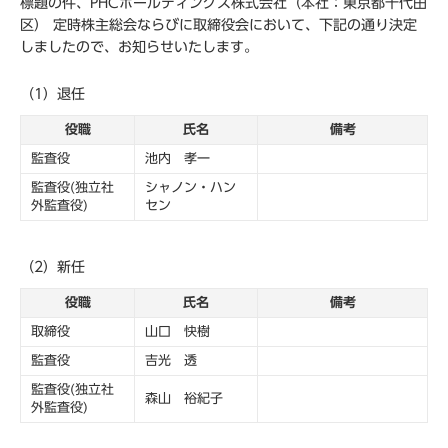
標題の件、PHCホールディングス株式会社（本社：東京都千代田
区） 定時株主総会ならびに取締役会において、下記の通り決定
しましたので、お知らせいたします。
（1）退任
役職
氏名
備考
監査役
池内 孝一
監査役(独立社
シャノン・ハン
外監査役)
セン
（2）新任
役職
氏名
備考
取締役
山口 快樹
監査役
吉光 透
監査役(独立社
森山 裕紀子
外監査役)