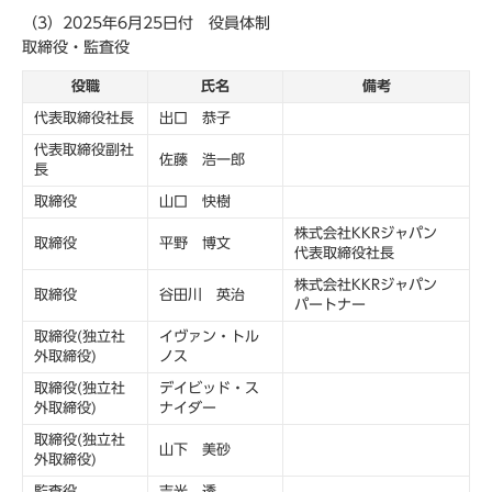
（3）2025年6月25日付 役員体制
取締役・監査役
役職
氏名
備考
代表取締役社長
出口 恭子
代表取締役副社
佐藤 浩一郎
長
取締役
山口 快樹
株式会社KKRジャパン
取締役
平野 博文
代表取締役社長
株式会社KKRジャパン
取締役
谷田川 英治
パートナー
取締役(独立社
イヴァン・トル
外取締役)
ノス
取締役(独立社
デイビッド・ス
外取締役)
ナイダー
取締役(独立社
山下 美砂
外取締役)
監査役
吉光 透