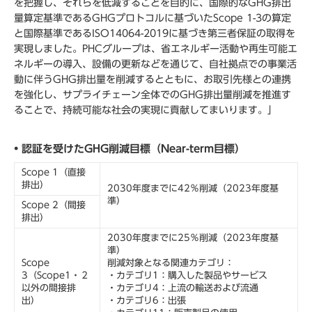
を把握し、それらを低減することを目的に、国際的なGHG排出
量算定基準であるGHGプロトコルに基づいたScope 1-3の算定
と国際基準であるISO14064-2019に基づき第三者保証の取得を
実現しました。PHCグループは、省エネルギー活動や再生可能エ
ネルギーの導入、設備の更新などを通じて、自社拠点での事業活
動に伴うGHG排出量を削減するとともに、お取引先様との連携
を強化し、サプライチェーン全体でのGHG排出量削減を推進す
ることで、持続可能な社会の実現に貢献してまいります。」
• 認証を受けたGHG削減目標（Near-term目標）
Scope 1（直接
排出）
2030年度までに42％削減（2023年度基
準）
Scope 2（間接
排出）
2030年度までに25％削減（2023年度基
準）
Scope
削減対象となる関連カテゴリ：
3（Scope1・２
・カテゴリ1：購入した製品やサービス
以外の間接排
・カテゴリ4：上流の輸送および流通
出）
・カテゴリ6：出張