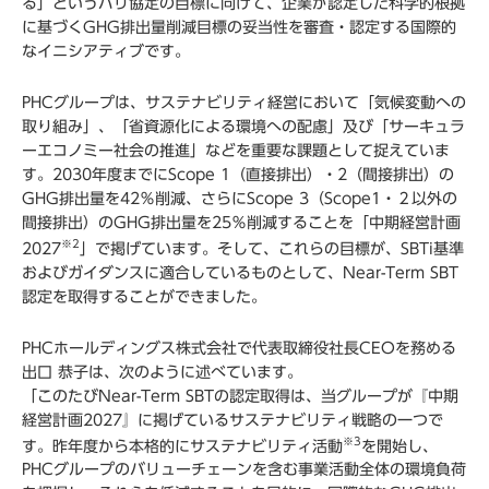
る」というパリ協定の目標に向けて、企業が認定した科学的根拠
に基づくGHG排出量削減目標の妥当性を審査・認定する国際的
なイニシアティブです。
PHCグループは、サステナビリティ経営において「気候変動への
取り組み」、「省資源化による環境への配慮」及び「サーキュラ
ーエコノミー社会の推進」などを重要な課題として捉えていま
す。2030年度までにScope 1（直接排出）・2（間接排出）の
GHG排出量を42％削減、さらにScope 3（Scope1・２以外の
間接排出）のGHG排出量を25％削減することを「中期経営計画
※2
2027
」で掲げています。そして、これらの目標が、SBTi基準
およびガイダンスに適合しているものとして、Near-Term SBT
認定を取得することができました。
PHCホールディングス株式会社で代表取締役社長CEOを務める
出口 恭子は、次のように述べています。
「このたびNear-Term SBTの認定取得は、当グループが『中期
経営計画2027』に掲げているサステナビリティ戦略の一つで
※3
す。昨年度から本格的にサステナビリティ活動
を開始し、
PHCグループのバリューチェーンを含む事業活動全体の環境負荷