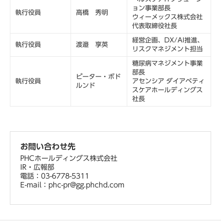
ョン事業部長
執行役員
高橋 秀明
ウィーメックス株式会社
代表取締役社長
経営企画、DX/AI推進、
執行役員
渡邉 享英
リスクマネジメント担当
糖尿病マネジメント事業
部長
ピーター・ボド
執行役員
アセンシア ダイアベティ
ルンド
スケアホールディングス
社長
お問い合わせ先
PHCホールディングス株式会社
IR・広報部
電話：03-6778-5311
E-mail：phc-pr@gg.phchd.com