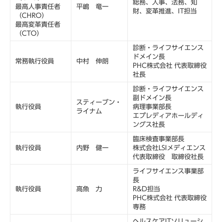
総務、人事、法務、知
最高人事責任者
平嶋 竜一
財、変革推進、IT担当
（CHRO）
最高変革責任者
（CTO）
診断・ライフサイエンス
ドメイン長
常務執行役員
中村 伸朗
PHC株式会社 代表取締役
社長
診断・ライフサイエンス
副ドメイン長
スティーブン・
執行役員
病理事業部長
ライナム
エプレディアホールディ
ングス社長
臨床検査事業部長
執行役員
内野 健一
株式会社LSIメディエンス
代表取締役 取締役社長
ライフサイエンス事業部
長
執行役員
高魚 力
R&D担当
PHC株式会社 代表取締役
専務
ヘルスケアITソリューシ