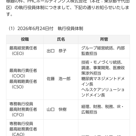
標題の件、PHCホールディングス株式会社（本社：東京都千代田
区）の執行役員体制につきまして、下記の通りお知らせいたしま
す。
（1）2026年6月24日付 執行役員体制
役職
氏名
所管
最高経営責任者
グループ経営統括、内部
出口 恭子
（CEO）
監査担当
技術・モノづくり統括、
調達、事業開発、医療政
最高執行責任者
策渉外担当
（COO）
佐藤 浩一郎
糖尿病マネジメントドメ
最高戦略責任者
イン長
（CSO）
ヘルスケアソリューショ
ンドメイン長
専務執行役員
経理、財務、税務、IR・
最高財務責任者
山口 快樹
広報担当
（CFO）
専務執行役員
最高総務責任者
（CAO）