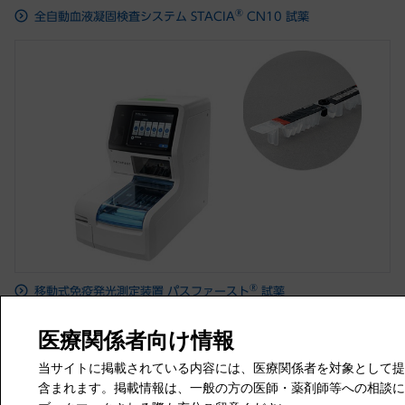
®
全自動血液凝固検査システム STACIA
CN10 試薬
®
移動式免疫発光測定装置 パスファースト
試薬