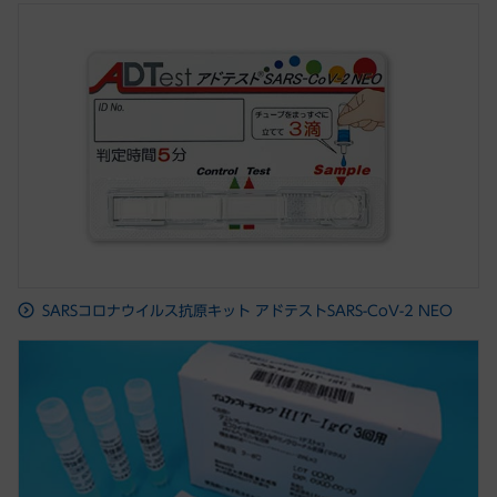
SARSコロナウイルス抗原キット アドテストSARS-CoV-2 NEO