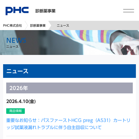
診断薬事業
PHC株式会社
診断薬事業
ニュース
NEWS
ニュース
ニュース
2026年
2026.4.10(金)
商品情報
重要なお知らせ：パスファーストHCG preg（A531）カートリ
ッジ試薬液漏れトラブルに伴う自主回収について