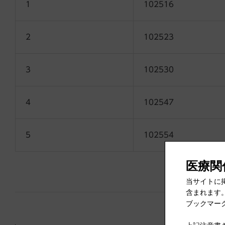
1
102516
2
102523
3
102530
4
102547
5
102554