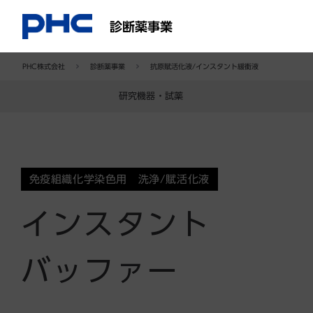
診断薬事業
PHC株式会社
診断薬事業
抗原賦活化液/インスタント緩衝液
研究機器・試薬
免疫組織化学染色用 洗浄/賦活化液
インスタント
バッファー