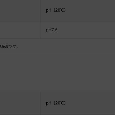
pH（20℃）
pH7.6
衝の洗浄液です。
pH（20℃）