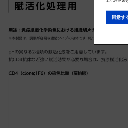
賦活化処理用
用途：免疫組織化学染色における組織切片の抗原賦活化処理
※本製品は、調製が容易な濃縮タイプの液体です（粉末タイプではありませ
pHの異なる2種類の賦活化液をご用意しています。
抗CD4抗体など強い賦活効果が必要な場合は、抗原賦活化液
CD4（clone;1F6）の染色比較（扁桃腺）