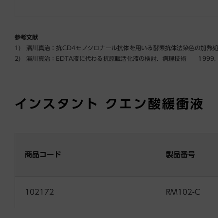
参考文献
1) 濱川真治：抗CD4モノクロナール抗体を用いる酵素抗体法染色の加熱処理抗原賦活
2) 濱川真治：EDTA液に代わる抗原賦活化液の検討．病理技術 1999, 60 
インスタント
クエン酸緩衝液
商品コード
製品番号
102172
RM102-C