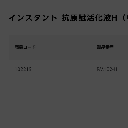
インスタント 抗原賦活化液H（
商品コード
製品番号
102219
RM102-H