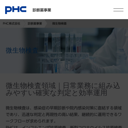
診断薬事業
PHC株式会社
診断薬事業
微生物検査
微生物検査
微生物検査領域｜日常業務に組み込
みやすい確実な判定と効率運用
微生物検査は、感染症の早期診断や院内感染対策に直結する領域
であり、迅速な判定と再現性の高い結果、継続的に運用できるワ
ークフローが求められます。
PHCは、インフルエンザ抗原検査、新型コロナウイルス抗原検査