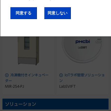
MHE-S1301A2-PJ
冷凍機付きインキュベー
IoTラボ管理ソリューショ
ター
ン
MIR-254-PJ
LabSVIFT
ソリューション