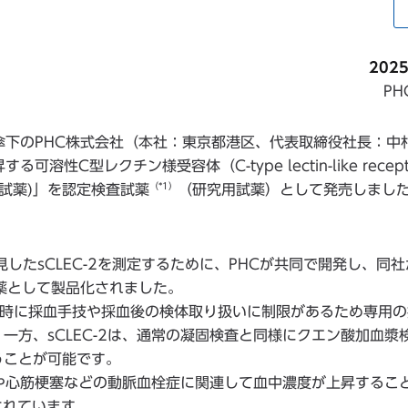
202
P
傘下のPHC株式会社（本社：東京都港区、代表取締役社長：中村
C型レクチン様受容体（C-type lectin-like recept
（*1）
、本試薬)」を認定検査試薬
（研究用試薬）として発売しまし
したsCLEC-2を測定するために、PHCが共同で開発し、同
薬として製品化されました。
採血時に採血手技や採血後の検体取り扱いに制限があるため専用
一方、sCLEC-2は、通常の凝固検査と同様にクエン酸加血漿
うことが可能です。
塞や心筋梗塞などの動脈血栓症に関連して血中濃度が上昇するこ
されています。