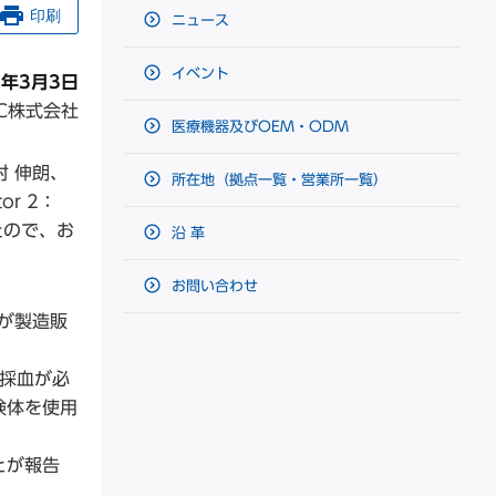
印刷
ニュース
イベント
5年3月3日
HC株式会社
医療機器及びOEM・ODM
 伸朗、
所在地（拠点一覧・営業所一覧）
or 2：
たので、お
沿 革
お問い合わせ
社が製造販
の採血が必
検体を使用
とが報告