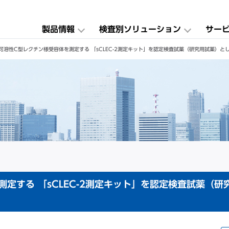
製品情報
検査別ソリューション
サー
可溶性C型レクチン様受容体を測定する 「sCLEC-2測定キット」を認定検査試薬（研究用試薬）と
定する 「sCLEC-2測定キット」を認定検査試薬（研