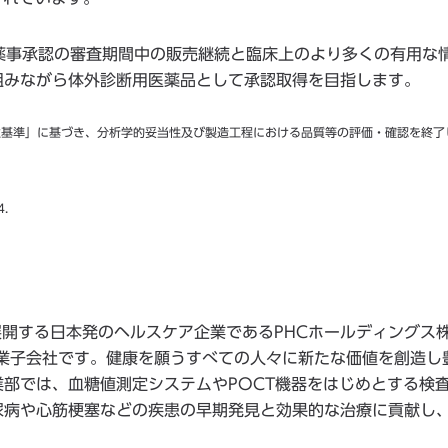
薬事承認の審査期間中の販売継続と臨床上のより多くの有用な
組みながら体外診断用医薬品として承認取得を目指します。
自主基準」に基づき、分析学的妥当性及び製造工程における品質等の評価・確認を終了
4.
展開する日本発のヘルスケア企業であるPHCホールディングス
る事業子会社です。健康を願うすべての人々に新たな価値を創造し
部では、血糖値測定システムやPOCT機器をはじめとする検
尿病や心筋梗塞などの疾患の早期発見と効果的な治療に貢献し