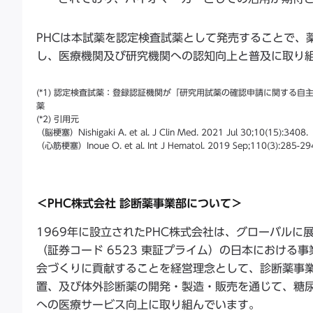
PHCは本試薬を認定検査試薬として発売することで、
し、医療機関及び研究機関への認知向上と普及に取り
(*1) 認定検査試薬：登録認証機関が「研究用試薬の確認申請に関する
薬
(*2) 引用元
（脳梗塞）Nishigaki A. et al. J Clin Med. 2021 Jul 30;10(15):3408.
（心筋梗塞）Inoue O. et al. Int J Hematol. 2019 Sep;110(3):285-29
＜PHC株式会社 診断薬事業部について＞
1969年に設立されたPHC株式会社は、グローバルに
（証券コード 6523 東証プライム）の日本におけ
会づくりに貢献することを経営理念として、診断薬事業
置、及び体外診断薬の開発・製造・販売を通じて、糖
への医療サービス向上に取り組んでいます。