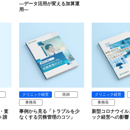
―データ活用が変える加算運
用―
クリニック経営
医師
クリニック経営
事務長
事務長
・査
事例から見る「トラブルを少
新型コロナウイル
ト請
なくする労務管理のコツ」
ック経営への影響