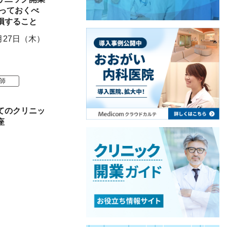
知っておくべ
損すること
月27日（木）
師
てのクリニッ
座