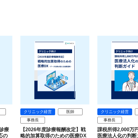
クリニック経営
医師
クリニック経営
事務長
事務長
【診療
【2026年度診療報酬改定】戦
課税所得2,000
応の
略的加算取得のための医療DX
医療法人化の判断