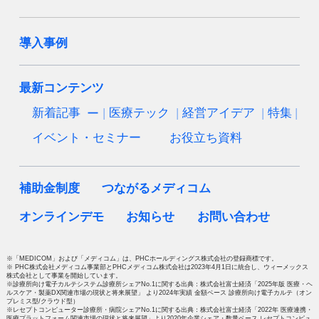
導入事例
最新コンテンツ
新着記事
医療テック
経営アイデア
特集
イベント・セミナー
お役立ち資料
補助金制度
つながるメディコム
オンラインデモ
お知らせ
お問い合わせ
※「MEDICOM」および「メディコム」は、PHCホールディングス株式会社の登録商標です。
※ PHC株式会社メディコム事業部とPHCメディコム株式会社は2023年4月1日に統合し、ウィーメックス
株式会社として事業を開始しています。
※診療所向け電子カルテシステム診療所シェアNo.1に関する出典：株式会社富士経済「2025年版 医療・ヘ
ルスケア・製薬DX関連市場の現状と将来展望」 より2024年実績 金額ベース 診療所向け電子カルテ（オン
プレミス型/クラウド型）
※レセプトコンピューター診療所・病院シェアNo.1に関する出典：株式会社富士経済「2022年 医療連携・
医療プラットフォーム関連市場の現状と将来展望」より2020年企業シェア・数量ベース レセプトコンピュ