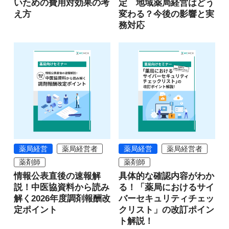
いための費用対効果の考
定 地域薬局経営はどう
え方
変わる？今後の影響と実
務対応
薬局経営
薬局経営者
薬局経営
薬局経営者
薬剤師
薬剤師
情報公表直後の速報解
具体的な確認内容がわか
説！中医協資料から読み
る！「薬局におけるサイ
解く2026年度調剤報酬改
バーセキュリティチェッ
定ポイント
クリスト」の改訂ポイン
ト解説！