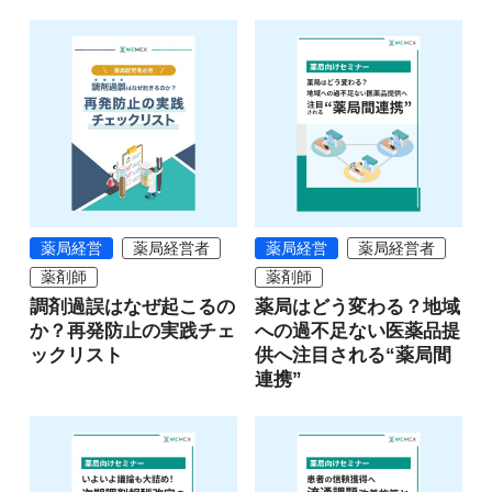
薬局経営
薬局経営者
薬局経営
薬局経営者
薬剤師
薬剤師
調剤過誤はなぜ起こるの
薬局はどう変わる？地域
か？再発防止の実践チェ
への過不足ない医薬品提
ックリスト
供へ注目される“薬局間
連携”