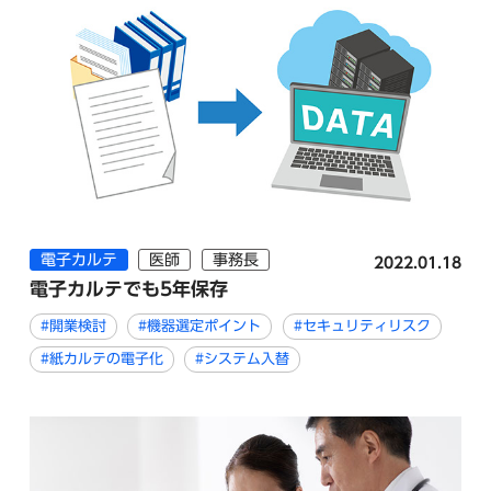
電子カルテ
医師
事務長
2022.01.18
電子カルテでも5年保存
#開業検討
#機器選定ポイント
#セキュリティリスク
#紙カルテの電子化
#システム入替