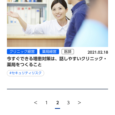
クリニック経営
薬局経営
医師
2021.02.18
今すぐできる増患対策は、話しやすいクリニック・
薬局経営者
薬局をつくること
#セキュリティリスク
<
1
2
3
>