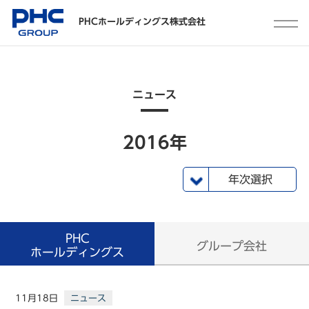
PHCホールディングス株式会社
ニュース
2016年
年次選択
2024年
2023年
2022年
2021年
2020年
2019年
2018年
2017年
2016年
2015年
一覧
2025年
PHC
グループ会社
ホールディングス
11月18日
ニュース