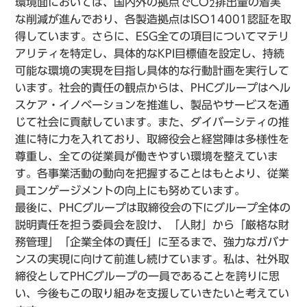
環境面においては、国内外の拠点でCO
排出量の着実
2
な削減が進んでおり、各製造拠点はISO14001認証を取
得しています。さらに、ESG全ての項目についてマテリ
アリティを特定し、具体的なKPI目標値を設定し、持続
可能な環境の実現を目指し具体的な行動計画を実行して
います。社会的責任の観点からは、PHCグループはヘル
スケア・イノベーションを推進し、製品やサービスを通
じて社会に貢献しています。また、ダイバーシティの推
進に特に力を入れており、取締役会と経営陣は多様性を
尊重し、全ての従業員が働きやすい環境を整えていま
す。各事業活動の動向を把握することはもとより、従業
員エンゲージメントの向上にも努めています。
最後に、PHCグループは取締役会の下にグループ全体の
説明責任を担う委員会を設け、「人財」から「厳格な財
務管理」「企業全体の責任」に至るまで、強力なガバナ
ンスの実現に向けて前進し続けています。私は、社外取
締役としてPHCグループの一員であることを誇りに思
い、今後もこの取り組みを支援していきたいと考えてい