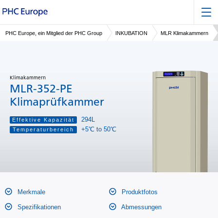
PHC Europe, ein Mitglied der PHC Group
INKUBATION
MLR Klimakammern
Klimakammern
MLR-352-PE
Klimaprüfkammer
294L
Effektive Kapazität
+5℃ to 50℃
Temperaturbereich
Merkmale
Produktfotos
Spezifikationen
Abmessungen