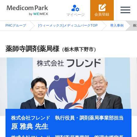
会員登録
マイページ
PHCグループ
[ウィーメックス]メディコムパークTOP
導入事例
株
薬師寺調剤薬局様
（栃木県下野市）
株式会社フレンド 執行役員・調剤薬局事業部担当
原 雅典 先生