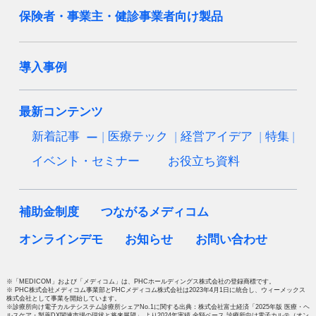
保険者・事業主・健診事業者向け製品
導入事例
最新コンテンツ
新着記事
医療テック
経営アイデア
特集
イベント・セミナー
お役立ち資料
補助金制度
つながるメディコム
オンラインデモ
お知らせ
お問い合わせ
※「MEDICOM」および「メディコム」は、PHCホールディングス株式会社の登録商標です。
※ PHC株式会社メディコム事業部とPHCメディコム株式会社は2023年4月1日に統合し、ウィーメックス
株式会社として事業を開始しています。
※診療所向け電子カルテシステム診療所シェアNo.1に関する出典：株式会社富士経済「2025年版 医療・ヘ
ルスケア・製薬DX関連市場の現状と将来展望」 より2024年実績 金額ベース 診療所向け電子カルテ（オン