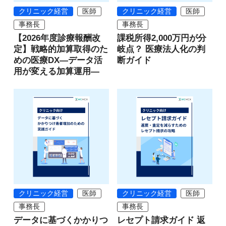
クリニック経営
医師
クリニック経営
医師
事務長
事務長
【2026年度診療報酬改
課税所得2,000万円が分
定】戦略的加算取得のた
岐点？ 医療法人化の判
めの医療DX―データ活
断ガイド
用が変える加算運用―
クリニック経営
医師
クリニック経営
医師
事務長
事務長
データに基づくかかりつ
レセプト請求ガイド 返