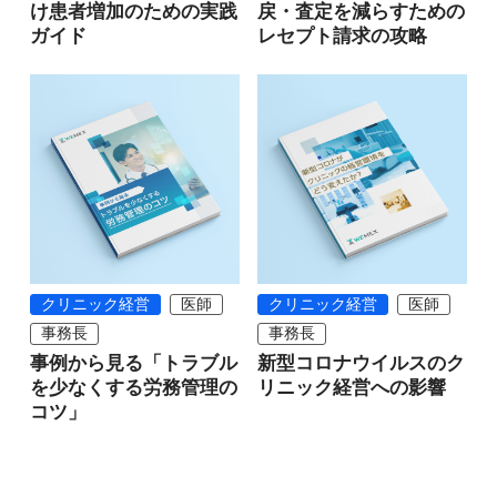
け患者増加のための実践
戻・査定を減らすための
ガイド
レセプト請求の攻略
クリニック経営
医師
クリニック経営
医師
事務長
事務長
事例から見る「トラブル
新型コロナウイルスのク
を少なくする労務管理の
リニック経営への影響
コツ」