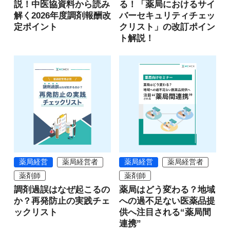
説！中医協資料から読み
る！「薬局におけるサイ
解く2026年度調剤報酬改
バーセキュリティチェッ
定ポイント
クリスト」の改訂ポイン
ト解説！
薬局経営
薬局経営者
薬局経営
薬局経営者
薬剤師
薬剤師
調剤過誤はなぜ起こるの
薬局はどう変わる？地域
か？再発防止の実践チェ
への過不足ない医薬品提
ックリスト
供へ注目される“薬局間
連携”