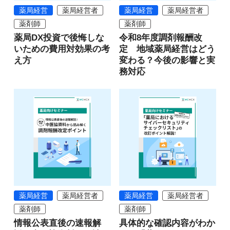
薬局経営
薬局経営者
薬局経営
薬局経営者
薬剤師
薬剤師
薬局DX投資で後悔しな
令和8年度調剤報酬改
いための費用対効果の考
定 地域薬局経営はどう
え方
変わる？今後の影響と実
務対応
薬局経営
薬局経営者
薬局経営
薬局経営者
薬剤師
薬剤師
情報公表直後の速報解
具体的な確認内容がわか