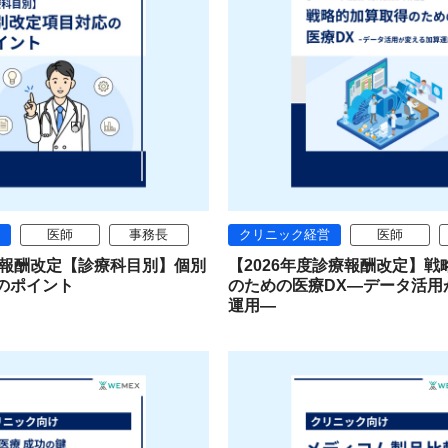
医師
事務長
クリニック経営
医師
診療報酬改定【診療科目別】個別
【2026年度診療報酬改定】
のポイント
のための医療DX―データ活用
運用―