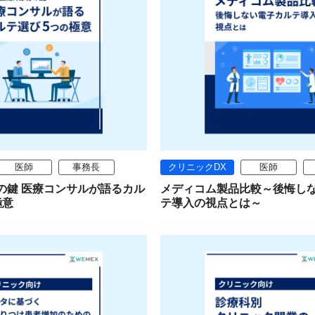
医師
事務長
クリニックDX
医師
の鍵 医療コンサルが語るカル
メディコム製品比較～後悔し
極意
テ導入の視点とは～