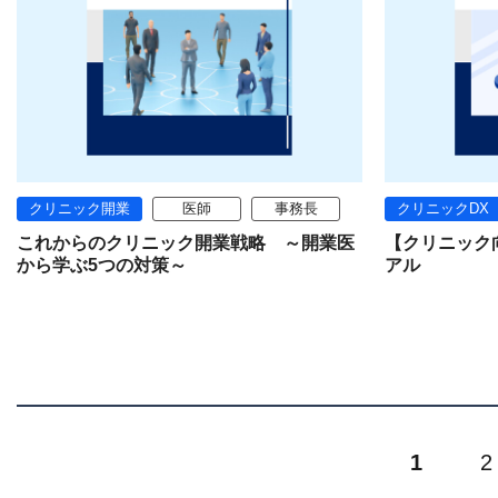
クリニック開業
医師
事務長
クリニックDX
これからのクリニック開業戦略 ～開業医
【クリニック
から学ぶ5つの対策～
アル
1
2