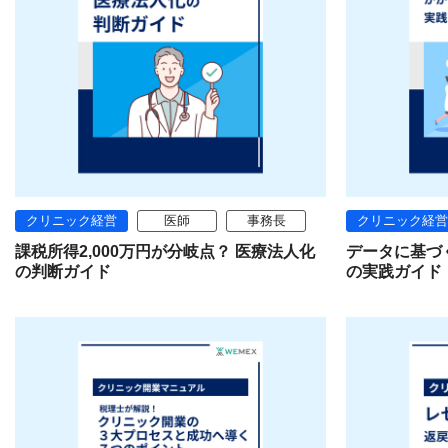
クリニック経営
医師
事務長
クリニック経営
課税所得2,000万円が分岐点？ 医療法人化
データに基づ
の判断ガイド
の実践ガイド