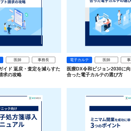
医師
事務長
電子カルテ
医師
事
ガイド 返戻・査定を減らすた
医療DX令和ビジョン2030に
請求の攻略
合った電子カルテの選び方