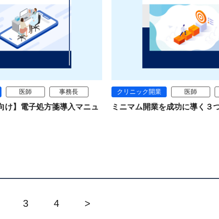
医師
事務長
クリニック開業
医師
向け】電子処方箋導入マニュ
ミニマム開業を成功に導く３
3
4
>