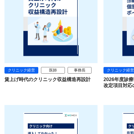
クリニック経営
医師
事務長
クリニック経営
賃上げ時代のクリニック収益構造再設計
2026年度
改定項目対応