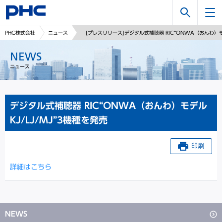
検
PHC株式会社
ニュース
[プレスリリース]デジタル式補聴器 RIC“ONWA（おんわ）モデ
索
NEWS
ニュース
デジタル式補聴器 RIC“ONWA（おんわ）モデル
KJ/LJ/MJ”3機種を発売
印刷
詳細はこちら
NEWS