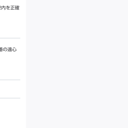
腔内を正確
番の遠心