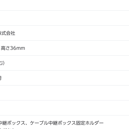
株式会社
×高さ36mm
む）
号
中継ボックス、ケーブル中継ボックス固定ホルダー