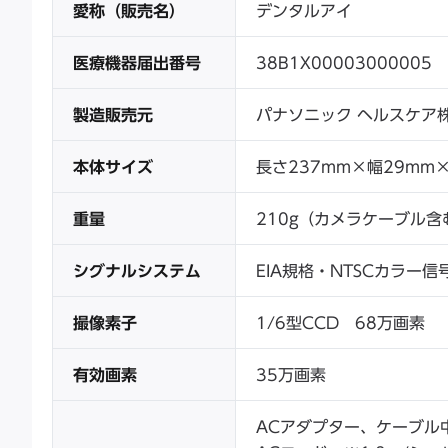
愛称（販売名）
デンタルアイ
医療機器届出番号
38B1X00003000005
製造販売元
パナソニック ヘルスケア
本体サイズ
長さ237mm×幅29mm
重量
210g（カメラケーブル含
シグナルシステム
EIA規格・NTSCカラー信
撮像素子
1/6型CCD 68万画素
有効画素
35万画素
ACアダプター、ケーブル