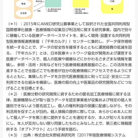
（＊1）：2015年にAMED研究公募事業として採択された全国共同利用型
国際標準化健康・医療情報の収集及び利活用に関する研究事業。国内で別々
に稼働している医療データベースサイトを、新しく開発･設置する共同利用
型医療情報連携基盤（「千年カルテ」）センターに集約し、データ保存規格
を統一することで、データの安全性を確保するとともに運営経費の低減を図
る。「千年カルテ」とは、日本医療ネットワーク協会が開発および運営する
医療データベースで、個人の医療や健康などにかかわるさまざまな情報を蓄
積し、参照・活用・共有などを行う医療情報連携基盤のこと。この活用を推
進することで全国どこでも患者が自分の医療情報にアクセスできるようにす
るとともに、集積したデータを次世代医療基盤法に則って公正･安全に二次
利用できる仕組みを構築し、医療の質の向上や医薬品の研究開発などにつな
げることを目標とする。
（＊2）：医療分野の研究開発に資するための匿名加工医療情報に関する法
律。医療機関などが取り扱うデータを認定事業者が収集および特定の個人を
識別できないよう匿名加工し、個人の権利利益の保護に配慮しながら、その
利活用を促すことが目的。個人情報の提供に際しては、あらかじめ本人に対
して個人データを第三者に提供することを通知するか、本人が知りえる状態
にし、本人が反対しない限り同意したものとみなした上で、第三者に情報提
供する「オプトアウト」という手続を踏む。
（＊3）：出典：株式会社矢野経済研究所「2017年版医療情報システム