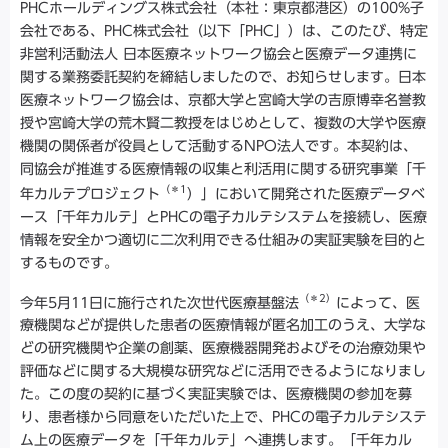
PHCホールディングス株式会社（本社：東京都港区）の100%子
会社である、PHC株式会社（以下「PHC」）は、このたび、特定
非営利活動法人 日本医療ネットワーク協会と医療データ連携に
関する業務委託契約を締結しましたので、お知らせします。日本
医療ネットワーク協会は、京都大学と宮崎大学の吉原博幸名誉教
授や宮崎大学の荒木賢二教授をはじめとして、複数の大学や医療
機関の関係者が役員として活動するNPO法人です。本契約は、
同協会が推進する医療情報の収集と利活用に関する研究事業「千
（＊1
年カルテプロジェクト
）」において開発された医療データベ
ース「千年カルテ」とPHCの電子カルテシステムを接続し、医療
情報を安全かつ適切に二次利用できる仕組みの実証実験を目的と
するものです。
（＊2）
今年5月11日に施行された次世代医療基盤法
によって、医
療機関などが提供した患者の医療情報が匿名加工のうえ、大学な
どの研究機関や企業の創薬、医療機器開発およびその治療効果や
評価などに関する大規模な研究などに活用できるようになりまし
た。この度の契約に基づく実証実験では、医療機関の参加を募
り、患者様から同意をいただいた上で、PHCの電子カルテシステ
ム上の医療データを「千年カルテ」へ連携します。「千年カル