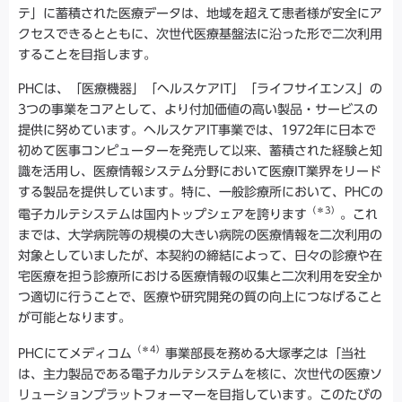
テ」に蓄積された医療データは、地域を超えて患者様が安全にア
クセスできるとともに、次世代医療基盤法に沿った形で二次利用
することを目指します。
PHCは、「医療機器」「ヘルスケアIT」「ライフサイエンス」の
3つの事業をコアとして、より付加価値の高い製品・サービスの
提供に努めています。ヘルスケアIT事業では、1972年に日本で
初めて医事コンピューターを発売して以来、蓄積された経験と知
識を活用し、医療情報システム分野において医療IT業界をリード
する製品を提供しています。特に、一般診療所において、PHCの
（＊3）
電子カルテシステムは国内トップシェアを誇ります
。これ
までは、大学病院等の規模の大きい病院の医療情報を二次利用の
対象としていましたが、本契約の締結によって、日々の診療や在
宅医療を担う診療所における医療情報の収集と二次利用を安全か
つ適切に行うことで、医療や研究開発の質の向上につなげること
が可能となります。
（＊4）
PHCにてメディコム
事業部長を務める大塚孝之は「当社
は、主力製品である電子カルテシステムを核に、次世代の医療ソ
リューションプラットフォーマーを目指しています。このたびの