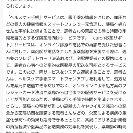
られています。
「ヘルスケア手帳」サービスは、服用薬の情報をはじめ、血圧な
どの個人の健康情報をスマートフォンで一元管理し、薬局へ処方
せんを事前に送信することで、患者さんの薬局での待ち時間の削
減を目的とする保険薬局向けサービスです。「curonお薬サポー
ト」サービスは、オンライン診療や電話での再診を受けた患者さ
んに対して、薬剤師が電話を介した服薬指導を実施する際に、処
方薬のクレジットカード決済および、宅配便業者との提携によっ
て、患者さん宅への効率的な医薬品の配送を可能とするサービス
です。このたび、両サービスをシステム連携することで、患者さ
んは、ヘルスケア手帳スマートフォンアプリを利用して、処方せ
んを薬局に送信できるだけでなく、オンラインによる処方薬のク
レジットカード決済や薬局から自宅までの配送サービスを受ける
ことが可能となるため、薬局に行く手間や時間を削減できます。
さらに、薬局への移動が難しい高齢の方々やウイルス感染への懸
念から薬局訪問を躊躇する患者さんなどの、欠薬による疾病の重
症化予防への効果も期待できるとともに、薬局における会計業務
の負担軽減や医薬品の配送業務の効率化を実現し、薬剤師の時間