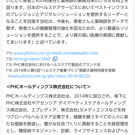
いただく患者さんの利便性と薬剤師の業務効率のさらなる向上を
図ります。日本のヘルスケアサービスにおいてベストインクラス
のプレシジョンとデジタルソリューションを提供するリーダーと
なることを目指す当社は、今後も、患者さんと薬剤師をデータで
繋ぎ、患者さんの健康管理の強化を図るための、より最適なソリ
ューションを提供することで、より質の高い医療の実現に貢献し
てまいります」と述べています。
(*1)
www.phchd.com/jp/medicom/telehealth/clinic
(*2)
micin.jp/news/2460
(*3) PHC株式会社におけるヘルスケアIT製品のブランド名
(*4) 2018年に第5回“ヘルスケア産業づくり”貢献大賞特別賞を受賞
（
www.phchd.com/jp/phc/news/2018/0622
）
＜PHCホールディングス株式会社について＞
PHCホールディングス株式会社は、2014年に設立され、傘下に
PHC株式会社やアセンシア ダイアベティスケアホールディング
ス株式会社、エプレディア、株式会社LSIメディエンスなどを持
つグローバルヘルスケア企業です。健康を願うすべての人々に新
たな価値を創造し、豊かな社会づくりに貢献することを経営理念
とし、糖尿病マネジメント、診断、ライフサイエンスおよびヘル