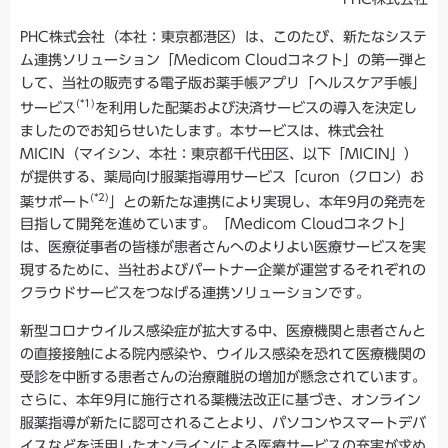
PHC株式会社（本社：東京都港区）は、このたび、新たなシステ
ム連携ソリューション「Medicom Cloudコネクト」の第一弾と
して、当社の販売する電子版お薬手帳アプリ「ヘルスケア手帳」
(*1)
サービス
を利用した配薬および決済サービスの導入を決定し
ましたのでお知らせいたします。本サービスは、株式会社
MICIN（マイシン、本社：東京都千代田区、以下「MICIN」）
が提供する、薬局向け服薬指導用サービス「curon（クロン）お
(*2)
薬サポート
」との新たな連携により実現し、本年9月の発売を
目指して開発を進めています。「Medicom Cloudコネクト」
は、医療従事者の皆様が患者さんへのよりよい医療サービスを実
現するために、当社およびパートナー企業が運営するそれぞれの
クラウドサービスをつなげる連携ソリューションです。
新型コロナウイルス感染症が拡大する中、医療機関と患者さんと
の直接接触による院内感染や、ウイルス感染を恐れて医療機関の
受診を中断する患者さんの治療離脱の増加が懸念されています。
さらに、本年9月に施行される薬機法改正に基づき、オンライン
服薬指導が新たに認可されることより、パソコンやスマートデバ
イスなどを活用したオンラインによる医療サービスの充実が求め