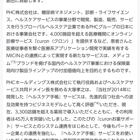
創出に貢献します。
PHC株式会社は、糖尿病マネジメント、診断・ライフサイエン
ス、ヘルスケアサービスの事業分野で開発、製造、販売、サービ
スを行うグローバルヘルスケア企業であるPHCグループの日本に
おける事業会社です。4,000施設を超える医療機関にオンライン
診療サービス「curon（クロン）」を提供するなど、患者さんと
医療従事者を繋ぐ医療系アプリケーション開発で実績を有する
MICINとの連携によって実現する新たなサービスは、メディコ
(*3)
ム
ブランドを掲げる国内のヘルスケアIT事業における保険薬
局向け製品ラインアップの付加価値向上を目的とするものです。
PHCホールディングス株式会社にて執行役員およびヘルスケアサ
ービス共同ドメイン長を務める大塚孝之は、「当社が2014年に
開発した『ヘルスケア手帳』サービスは、先進的且つ社会への波
(*4)
及効果を持つビジネスモデルとして高く評価
いただき、現
在、3,300店舗を超える薬局で導入いただくとともに、その利用
者は45万人を突破いたしました。このたびの『curonお薬サポー
ト』サービスとのシステム連携をはじめとして、今後もパートナ
ー企業との連携を強化し、『ヘルスケア手帳』サービスをお使い