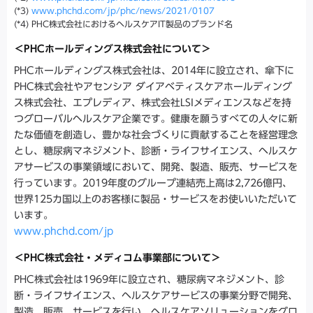
(*3)
www.phchd.com/jp/phc/news/2021/0107
(*4) PHC株式会社におけるヘルスケアIT製品のブランド名
＜PHCホールディングス株式会社について＞
PHCホールディングス株式会社は、2014年に設立され、傘下に
PHC株式会社やアセンシア ダイアベティスケアホールディング
ス株式会社、エプレディア、株式会社LSIメディエンスなどを持
つグローバルヘルスケア企業です。健康を願うすべての人々に新
たな価値を創造し、豊かな社会づくりに貢献することを経営理念
とし、糖尿病マネジメント、診断・ライフサイエンス、ヘルスケ
アサービスの事業領域において、開発、製造、販売、サービスを
行っています。2019年度のグループ連結売上高は2,726億円、
世界125カ国以上のお客様に製品・サービスをお使いいただいて
います。
www.phchd.com/jp
＜PHC株式会社・メディコム事業部について＞
PHC株式会社は1969年に設立され、糖尿病マネジメント、診
断・ライフサイエンス、ヘルスケアサービスの事業分野で開発、
製造、販売、サービスを行い、ヘルスケアソリューションをグロ