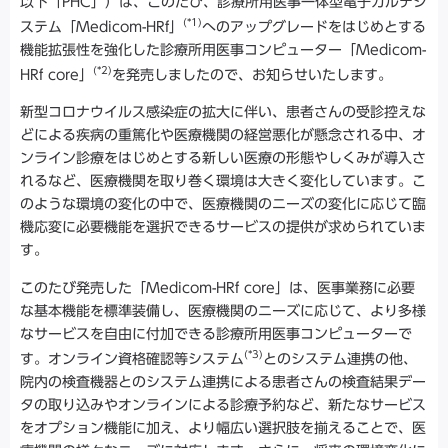
以下「PHC」）は、このたび、診療所用医事一体型電子カルテシ
(*1)
ステム「Medicom-HRf」
へのアップグレードをはじめとする
機能拡張性を強化した診療所用医事コンピューター「Medicom-
(*2)
HRf core」
を発売しましたので、お知らせいたします。
新型コロナウイルス感染症の拡大に伴い、患者さんの受診控えな
どによる疾病の重篤化や医療機関の経営悪化が懸念される中、オ
ンライン診療をはじめとする新しい医療の形態やしくみが導入さ
れるなど、医療機関を取り巻く環境は大きく変化しています。こ
のような環境の変化の中で、医療機関のニーズの変化に応じて臨
機応変に必要機能を選択できるサービスの提供が求められていま
す。
このたび発売した「Medicom-HRf core」は、医事業務に必要
な基本機能を標準装備し、医療機関のニーズに応じて、より多様
なサービスを自由に付加できる診療所用医事コンピューターで
(*3)
す。オンライン資格確認等システム
とのシステム連携の他、
院内の検査機器とのシステム連携による患者さんの検査結果デー
タの取り込みやオンラインによる診療予約など、新たなサービス
をオプション機能に加え、より幅広い選択肢を揃えることで、医