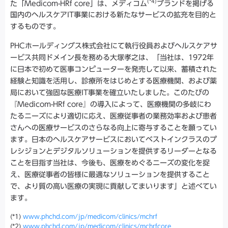
(*4)
た「Medicom-HRf core」は、メディコム
ブランドを掲げる
国内のヘルスケアIT事業における新たなサービスの拡充を目的と
するものです。
PHCホールディングス株式会社にて執行役員およびヘルスケアサ
ービス共同ドメイン長を務める大塚孝之は、「当社は、1972年
に日本で初めて医事コンピューターを発売して以来、蓄積された
経験と知識を活用し、診療所をはじめとする医療機関、および薬
局において強固な医療IT事業を確立いたしました。このたびの
『Medicom-HRf core』の導入によって、医療機関の多岐にわ
たるニーズにより適切に応え、医療従事者の業務効率および患者
さんへの医療サービスのさらなる向上に寄与することを願ってい
ます。日本のヘルスケアサービスにおいてベストインクラスのプ
レシジョンとデジタルソリューションを提供するリーダーとなる
ことを目指す当社は、今後も、医療をめぐるニーズの変化を捉
え、医療従事者の皆様に最適なソリューションを提供すること
で、より質の高い医療の実現に貢献してまいります」と述べてい
ます。
(*1)
www.phchd.com/jp/medicom/clinics/mchrf
(*2)
www.phchd.com/jp/medicom/clinics/mchrfcore