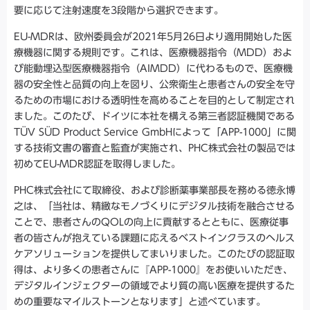
要に応じて注射速度を3段階から選択できます。
EU-MDRは、欧州委員会が2021年5月26日より適用開始した医
療機器に関する規則です。これは、医療機器指令（MDD）およ
び能動埋込型医療機器指令（AIMDD）に代わるもので、医療機
器の安全性と品質の向上を図り、公衆衛生と患者さんの安全を守
るための市場における透明性を高めることを目的として制定され
ました。このたび、ドイツに本社を構える第三者認証機関である
TÜV SÜD Product Service GmbHによって「APP-1000」に関
する技術文書の審査と監査が実施され、PHC株式会社の製品では
初めてEU-MDR認証を取得しました。
PHC株式会社にて取締役、および診断薬事業部長を務める徳永博
之は、「当社は、精緻なモノづくりにデジタル技術を融合させる
ことで、患者さんのQOLの向上に貢献するとともに、医療従事
者の皆さんが抱えている課題に応えるベストインクラスのヘルス
ケアソリューションを提供してまいりました。このたびの認証取
得は、より多くの患者さんに『APP-1000』をお使いいただき、
デジタルインジェクターの領域でより質の高い医療を提供するた
めの重要なマイルストーンとなります」と述べています。