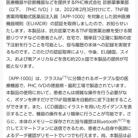
医療機器や診断機器などを提供するPHC株式会社 診断薬事業部
（以下、「PHC IVD」）は、2022年2月3日付けにて、TNF阻
害薬用電動式医薬品注入器「APP-1000」を対象とした欧州医療
機器規則（EU-MDR）の認証を取得しましたので、お知らせい
たします。本製品は、抗炎症薬であるTNF阻害薬治療を受ける関
節リウマチなどの患者さんが、在宅で、簡単且つ正確に製剤の皮
下注射を行うことを可能とし、投与履歴の本体への記録を実現す
るものです。このたびの認証取得により、今後、EU諸国、スイ
ス、および南アメリカなどを含む約20ヵ国で本製品の提供が可
能となります。
(*1)
「APP-1000」は、クラスIIa
に分類されるポータブル型の医
療機器で、PHC IVDの徳島県・脇町工場で製造されています。
本製品の使用において、患者さんは煩雑な操作を行う必要がな
く、ボタンを押すだけでTNF阻害薬を自動的に皮下注射すること
ができます。また、LCD画面にイラストを用いたガイダンスを表
示することで、機器の操作をより簡単に行うことが可能です。さ
®(*2)
らに、本体のメモリーに保存された投与履歴はBluetooth
を
介してスマートフォンに送信できるため、患者さん自身や医師に
よるデータ確認がリモートでいつでも行えます。尚、本製品は必