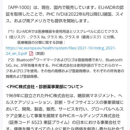
「APP-1000」は、現在、国内で販売しています。EU-MDRの認
証を取得したことで、PHC IVDは2022年6月以降EU諸国、スイ
ス、および南アメリカでも提供を開始します。
（*1）EU-MDRでは医療機器を使用用途とリスクレベルに応じてクラス
I（低リスク）, クラス IIa, クラス IIb, クラス III（最高リスク）に分類。
医療機器の分類に関する詳細：
https://ec.europa.eu/health/system/files/2021-10/mdcg_2021-
24_en_0.pdf
（英語）
®
（*2）Bluetooth
ワードマークおよびロゴは登録商標であり、Bluetooth
SIG, Inc. が所有権を有する。PHC株式会社は使用許諾の下でこれらのマー
クおよびロゴを使用。その他の商標および登録商標は、それぞれの所有者の
商標および登録商標。
＜PHC株式会社・診断薬事業部について＞
1969年に設立されたPHC株式会社は、糖尿病マネジメント、ヘ
ルスケアソリューション、診断・ライフサイエンスの事業領域に
おいて、開発、製造、販売、サービスを行い、グローバルヘルス
ケア企業として事業を展開するPHCホールディングス株式会社
（証券コード 6523 東証プライム）の日本における事業会社で
す。健康を願うすべての人々に新たな価値を創造し豊かな社会づ