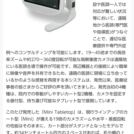
設や医師一人では
対応が難しい状況
等において、遠隔
地から医師(専門医
や指導医)がつなぐ
ことで、適切な医
療提供や専門外症
例へのコンサルティングを可能にします。19～45倍までの高倍
率ズームや約270～360度回転が可能な高解像度カメラは遠隔地
にいる医師主導で操作が可能です。周辺機器との接続により簡単
に映像や音声を共有できるため、遠隔の医師に現場に立ち会って
いるかのような感覚を再現する本システムは、発売以来、医療従
事者の皆さまからご好評の声を頂いてきました。発売当初の4機
種は、院内での移動がしやすいカート型2機種、カメラを固定す
る据付型、持ち運び可能なタブレット型で展開しています。
このたび発売した「Mini Tabletop」は、現行ラインアップのカ
ート型「Mini」が備える19倍のカメラズームや水平・垂直回転
の性能はそのままに、カート部分がスタンドとなったモデルで
す。約34センチメートル四方のスペースがあれば、机や棚の上