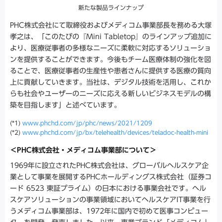
新たな製品ラインナップ
PHC株式会社にて取締役およびメディコム事業部長を務める大塚
孝之は、「このたびの『Mini Tabletop』のラインアップ追加に
より、医療従事者の多様なニーズに柔軟に対応するソリューショ
ンを提供することができます。今後もチーム医療体制の強化を図
ることで、医療従事者の生産性や患者さんに提供する医療の質向
上に貢献していきます。当社は、デジタル技術を活用し、これか
らも社会やユーザーのニーズに応える新しいビジネスモデルの構
築を目指します」と述べています。
(*1)
www.phchd.com/jp/phc/news/2021/1209
(*2)
www.phchd.com/jp/bx/telehealth/devices/teladoc-health-mini
＜PHC株式会社・メディコム事業部について＞
1969年に設立されたPHC株式会社は、グローバルヘルスケア企
業として事業を展開するPHCホールディングス株式会社（証券コ
ード 6523 東証プライム）の日本における事業会社です。ヘル
スケアソリューションの事業領域においてヘルスケアIT事業を行
うメディコム事業部は、1972年に国内で初めて医事コンピュー