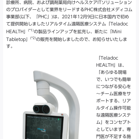
診療所、病院、および調剤薬局向けヘルスケアITソリューション
のプロバイダーとして業界をリードするPHC株式会社メディコム
事業部(以下、「PHC」)は、2021年12月9日に日本国内で初め
て提供開始しましたリアルタイム遠隔医療システム「Teladoc
(*1)
HEALTH」
の製品ラインアップを拡充し、新たに「Mini
(*2)
Tabletop」
の販売を開始しましたので、お知らせいたしま
す。
「Teladoc
HEALTH」は、
「あらゆる現場
で、いつでも簡単
につながる安心を
～チーム医療をサ
ポートする、リア
ルタイム操作可能
な遠隔医療システ
ム」をコンセプト
としています。専
門医が不足する施