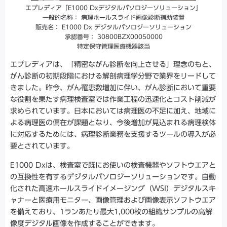
エプレディア「E1000 Dxデジタルパソロジーソリューション」
一般的名称： 病理ホールスライド画像診断補助装置
販売名： E1000 Dx デジタルパソロジーソリューション
承認番号： 30800BZX00050000
特定保守管理医療機器該当
エプレディアは、「精密ながん診断を向上させる」理念のもと、
がん診断の初期段階における解剖病理学分野で業界をリードして
きました。昨今、がん罹患数増加に伴い、がん診断において重要
な役割を果たす病理検査室では作業工程の迅速化とコスト削減が
求められています。日本においては病理医の不足に加え、地域に
よる病理医の偏在が課題となり、今後増加が見込まれる病理検体
に対応するためには、病理診断業務を支援するツールの導入が必
要とされています。
E1000 Dxは、検査室で既にお使いの検査機器やソフトウエアと
の互換性を有するデジタルパソロジーソリューションです。自動
化された高速ホールスライドイメージング（WSI）デジタルスキ
ャナーと医療用モニター、画像管理および画像表示ソフトウエア
を備えており、1ランあたり最大1,000枚の組織サンプルの高解
像度デジタル画像を作成することができます。