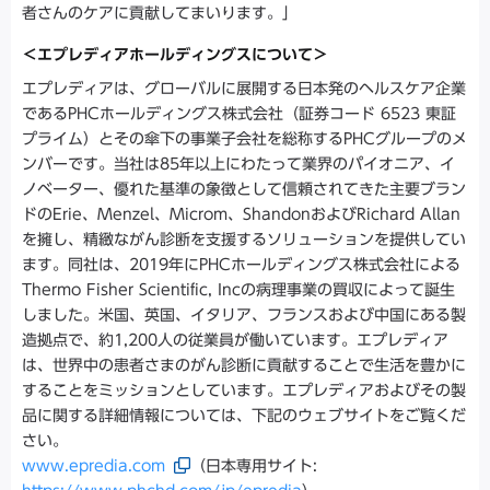
者さんのケアに貢献してまいります。」
＜エプレディアホールディングスについて＞
エプレディアは、グローバルに展開する日本発のヘルスケア企業
であるPHCホールディングス株式会社（証券コード 6523 東証
プライム）とその傘下の事業子会社を総称するPHCグループのメ
ンバーです。当社は85年以上にわたって業界のパイオニア、イ
ノベーター、優れた基準の象徴として信頼されてきた主要ブラン
ドのErie、Menzel、Microm、ShandonおよびRichard Allan
を擁し、精緻ながん診断を支援するソリューションを提供してい
ます。同社は、2019年にPHCホールディングス株式会社による
Thermo Fisher Scientific, Incの病理事業の買収によって誕生
しました。米国、英国、イタリア、フランスおよび中国にある製
造拠点で、約1,200人の従業員が働いています。エプレディア
は、世界中の患者さまのがん診断に貢献することで生活を豊かに
することをミッションとしています。エプレディアおよびその製
品に関する詳細情報については、下記のウェブサイトをご覧くだ
さい。
www.epredia.com
（日本専用サイト: