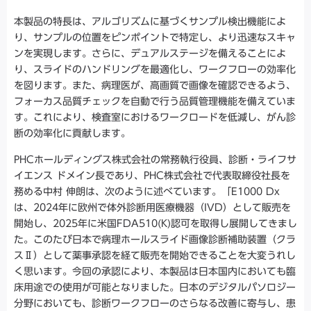
本製品の特長は、アルゴリズムに基づくサンプル検出機能によ
り、サンプルの位置をピンポイントで特定し、より迅速なスキャ
ンを実現します。さらに、デュアルステージを備えることによ
り、スライドのハンドリングを最適化し、ワークフローの効率化
を図ります。また、病理医が、高画質で画像を確認できるよう、
フォーカス品質チェックを自動で行う品質管理機能を備えていま
す。これにより、検査室におけるワークロードを低減し、がん診
断の効率化に貢献します。
PHCホールディングス株式会社の常務執行役員、診断・ライフサ
イエンス ドメイン長であり、PHC株式会社で代表取締役社長を
務める中村 伸朗は、次のように述べています。「E1000 Dx
は、2024年に欧州で体外診断用医療機器（IVD）として販売を
開始し、2025年に米国FDA510(K)認可を取得し展開してきまし
た。このたび日本で病理ホールスライド画像診断補助装置（クラ
スⅡ）として薬事承認を経て販売を開始できることを大変うれし
く思います。今回の承認により、本製品は日本国内においても臨
床用途での使用が可能となりました。日本のデジタルパソロジー
分野においても、診断ワークフローのさらなる改善に寄与し、患