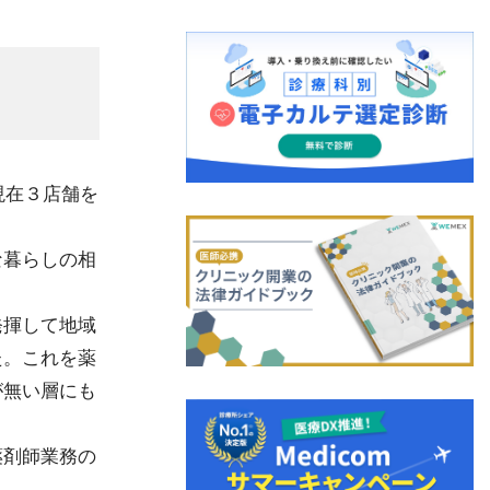
現在３店舗を
な暮らしの相
発揮して地域
た。これを薬
が無い層にも
薬剤師業務の