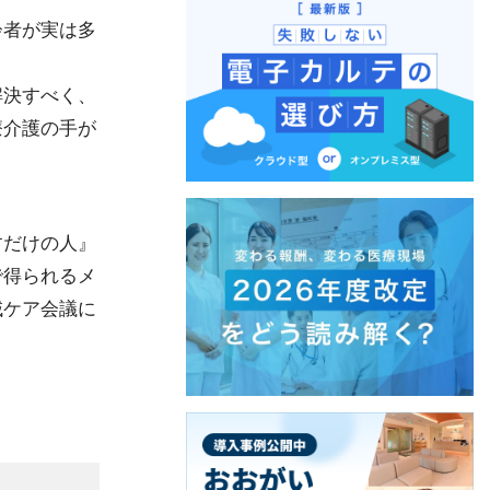
齢者が実は多
解決すべく、
療介護の手が
すだけの人』
で得られるメ
域ケア会議に